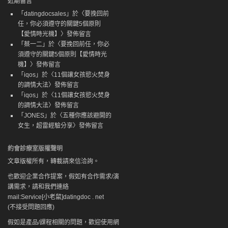
近期留言
「
datingdocsales
」於〈
要挽回前
任，你必須遵守的關鍵5個原則
【愛情時光機】
〉發佈留言
「
蔡一二
」於〈
要挽回前任，你必
須遵守的關鍵5個原則【愛情時光
機】
〉發佈留言
「
iqos
」於〈
11個讓女孩慾火焚身
的調情大法
〉發佈留言
「
iqos
」於〈
11個讓女孩慾火焚身
的調情大法
〉發佈留言
「
JONES
」於〈
五種你應該避開的
女生，超雷經驗分享
〉發佈留言
約會診療室版權聲明
文章版權所有，轉載請來信洽詢。
也歡迎企業合作提案，假如有合作需求/演
講需求，請和我們連絡
mail:Service[小老鼠]datingdoc . net
(不接受問題回應)
假如是產品/課程相關的問題，歡迎使用網