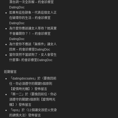
潛台詞一次全拆解 – 約會診療室
DatingDoc
如果有這些跡象，代表這個女人正
在破壞你的生活 – 約會診療室
DatingDoc
為什麼你應該讓女人等待？她其實
不會離開你？！ – 約會診療室
DatingDoc
為什麼你不應該「無條件」讓女人
回來 – 約會診療室DatingDoc
當你突然不當舔狗了，女人會發生
什麼事!- 約會診療室DatingDoc
近期留言
「
datingdocsales
」於〈
要挽回前
任，你必須遵守的關鍵5個原則
【愛情時光機】
〉發佈留言
「
蔡一二
」於〈
要挽回前任，你必
須遵守的關鍵5個原則【愛情時光
機】
〉發佈留言
「
iqos
」於〈
11個讓女孩慾火焚身
的調情大法
〉發佈留言