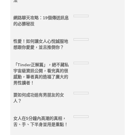
法
網路聊天攻略：19個傳送訊息
的必勝秘技
性愛！如何讓女人心悅誠服地
想跟你愛愛，並且推倒你？
「Tinder正解篇」，絕不藏私
宇宙級資訊公開，看完真的很
感動，筆者真的造福了廣大的
男性讀者！
要如何成功追有男朋友的女
人？
女人在5分鐘內高潮的真相，
舌、手、下半身並用是重點！