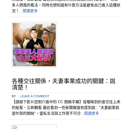
多人問我的看法，同時也想知道有什麽方法能避免自己進入這種狀
況！
...閱讀更多
各種交往關係，夫妻事業成功的關鍵：說
清楚！
BY
LEAVE A COMMENT
【請按下影片控制介面中的 CC 開啟字幕】從曖昧到約會交往上床
的秘笈，立即觀看 最近看到一些新聞報道有提到說："夫妻創業就
是吵架的開始"。當私生活與工作密不可分
...閱讀更多