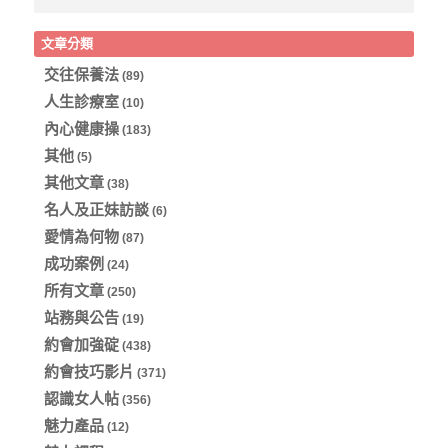
文章分類
交往保養法
(89)
人生診療室
(10)
內心健康操
(183)
其他
(5)
其他文章
(38)
名人及正妹訪談
(6)
愛情為何物
(87)
成功案例
(24)
所有文章
(250)
站務與公告
(19)
約會加強碇
(438)
約會技巧影片
(371)
認識女人帖
(356)
魅力產品
(12)