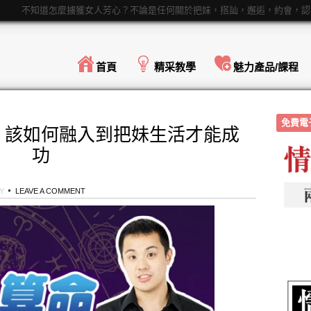
不知道怎麼擄獲女人芳心？不論是任何關於把妹，搭訕，邂逅，約會，認
首頁
精采教學
魅力產品/課程
免費電
，該如何融入到把妹生活才能成
功
BY
LEAVE A COMMENT