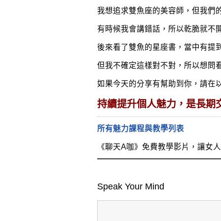
我想追求雙魚座的美容師，但我們
有時候我會講錯話，所以乾脆就不
後來看了雙魚的星座書，當中有提
但我不確定這樣對不對，所以想問看
如果今天的分享有幫助到你，請在
持續提升個人魅力，是長期
所有魅力課程與教學列表
《聊天A咖》免費教學影片，讓女
Speak Your Mind