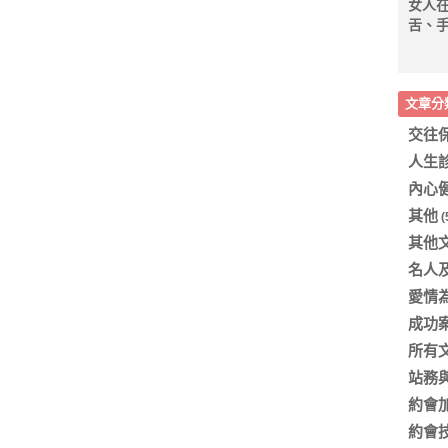
女人
舌、
文章分
交往
人生
內心
其他
(
其他
名人
愛情
成功
所有
站務
約會
約會