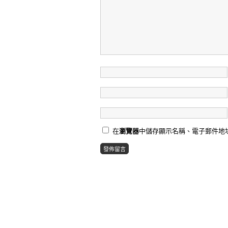
在
瀏覽器
中儲存顯示名稱、電子郵件地