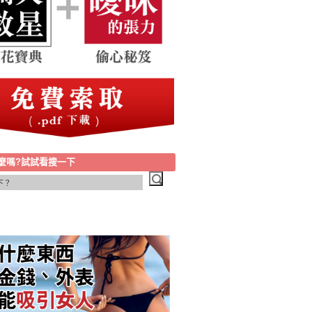
麼嗎?試試看搜一下