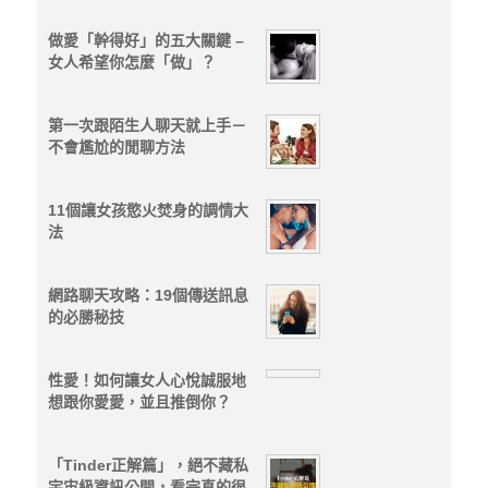
做愛「幹得好」的五大關鍵 –
女人希望你怎麼「做」？
第一次跟陌生人聊天就上手－
不會尷尬的閒聊方法
11個讓女孩慾火焚身的調情大
法
網路聊天攻略：19個傳送訊息
的必勝秘技
性愛！如何讓女人心悅誠服地
想跟你愛愛，並且推倒你？
「Tinder正解篇」，絕不藏私
宇宙級資訊公開，看完真的很