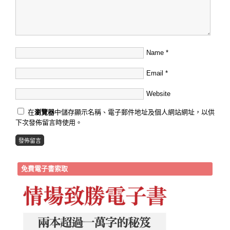
Name
*
Email
*
Website
在
瀏覽器
中儲存顯示名稱、電子郵件地址及個人網站網址，以供
下次發佈留言時使用。
免費電子書索取