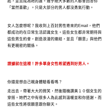
起，並且成為她的誰。幾乎絕大多數的人都會回答你
「當然喜歡」。只是大部分的男人都沒勇氣行動。
女人怎麼想呢？我收到上百封男性寄來的Email，他們
都成功的在日常生活認識女生。這些女生都非常期待與
這些男生約會，創造浪漫的連結，並且「願意」與他們
有更親密的關係。
證據就在這裡！許多單身女性希望遇到好男人。
你還是想自己親身體驗看看嗎？
走出去，帶著大大的微笑，然後隨機讚美１０個女生的
穿搭。她們之中有很多人為此感到溫暖並和你道謝，而
這些女性將很願意跟你聊天。