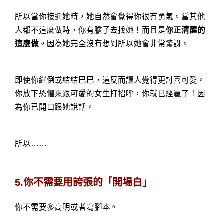
所以當你接近她時，她自然會覺得你很有勇氣。當其他
人都不這麼做時，你有膽子去找她！而且是
你正清醒的
這麼做
。因為她完全沒有想到所以她會非常驚訝。
即使你絆倒或結結巴巴，這反而讓人覺得更討喜可愛。
你放下恐懼來跟可愛的女生打招呼，你就已經贏了！因
為你已開口跟她說話。
所以……
5.
你不需要用誇張的「開場白」
你不需要多高明或者寫腳本。