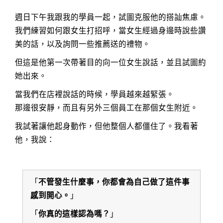
週日下午我跟我的學員一起，試圖克服他的搭訕焦慮。
我們練習如何跟女生打招呼，當女生經過身邊時說些讚
美的話，以及詢問一些推薦送的禮物。
但這是他第一次帶著目的向一位女生說話，並且試圖約
她出來。
當我們在店裡說話的時候，
學員越來越緊張。
那邊很安靜，而且有另外三個員工在那個女生附近。
我試著讓他起身動作，但他整個人都僵住了。我看著
他，我說：
「
不管發生什麼事，你都會為自己做了這件事
感到開心。
」
「
你真的這樣認為嗎？
」