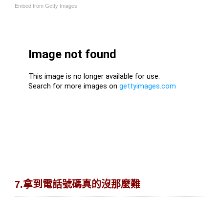
Embed from Getty Images
7.
拿到電話號碼真的沒那麼難