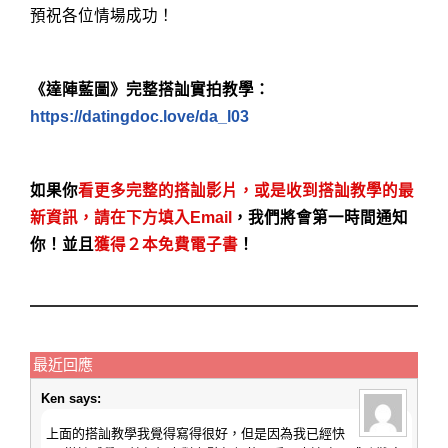
預祝各位情場成功！
《達陣藍圖》完整搭訕實拍教學：
https://datingdoc.love/da_l03
如果你
看更多完整的搭訕影片，或是收到搭訕教學的最
新資訊，請在下方填入Email
，我們將會第一時間通知
你！並且
獲得２本免費電子書
！
最近回應
Ken
says:
上面的搭訕教學我覺得寫得很好，但是因為我已經快