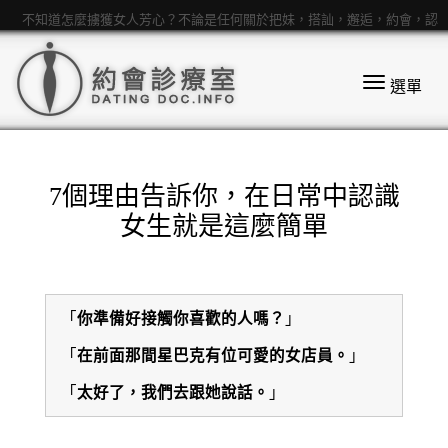
不知道怎麼擄獲女人芳心？不論是任何關於把妹，搭訕，邂逅，約會，認
識女孩，親熱，追女生等話題都歡迎來提問
選單
7個理由告訴你，在日常中認識
女生就是這麼簡單
「
你準備好接觸你喜歡的人嗎？
」
「
在前面那間星巴克有位可愛的女店員。
」
「
太好了，我們去跟她說話。
」