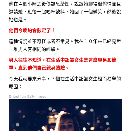
他在４個小時之後傳訊息給她，說跟她聊得很愉快並且
邀請她下班後一起喝杯飲料，她回了一個微笑，然後說
她也是。
他們今晚約會敲定了！
這種情況並不奇怪或者不常見。我在１０年來已經見證
一堆男人有相同的經驗。
男人往往不知道，在生活中認識女生是這麼容易和簡
單，直到他們自己親身體驗。
今天我就要來分享，７個在生活中認識女生輕而易舉的
原因：
Embed from Getty Images