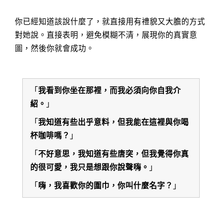
你已經知道該說什麼了，就直接用有禮貌又大膽的方式
對她說。直接表明，避免模糊不清，展現你的真實意
圖，然後你就會成功。
「
我看到你坐在那裡，而我必須向你自我介
紹。
」
「
我知道有些出乎意料，但我能在這裡與你喝
杯咖啡嗎？
」
「
不好意思，我知道有些唐突，但我覺得你真
的很可愛，我只是想跟你說聲嗨。
」
「
嗨，我喜歡你的圍巾，你叫什麼名字？
」