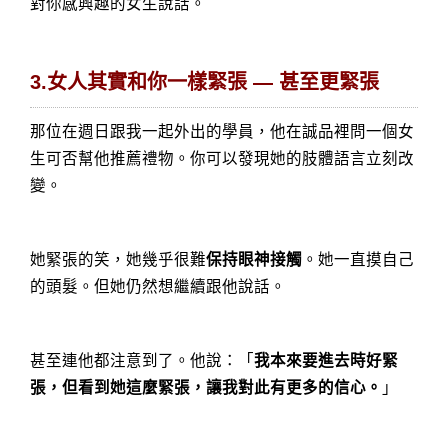
對你感興趣的女生說話。
3.
女人其實和你一樣緊張 — 甚至更緊張
那位在週日跟我一起外出的學員，他在誠品裡問一個女
生可否幫他推薦禮物。你可以發現她的肢體語言立刻改
變。
她緊張的笑，她幾乎很難
保持眼神接觸
。她一直摸自己
的頭髮。但她仍然想繼續跟他說話。
甚至連他都注意到了。他說：「
我本來要進去時好緊
張，但看到她這麼緊張，讓我對此有更多的信心。
」