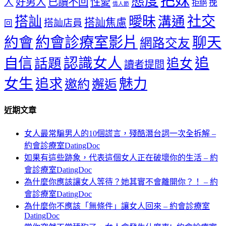
把妹
態度
好男人
已讀不回
性愛
人
挽
拒絕
情人節
社交
搭訕
曖昧
溝通
搭訕焦慮
搭訕店員
回
約會
約會診療室影片
聊天
網路交友
認識女人
追
自信
話題
追女
讀者提問
女生
魅力
追求
邀約
邂逅
近期文章
女人最常騙男人的10個謊言，殘酷潛台詞一次全拆解 –
約會診療室DatingDoc
如果有這些跡象，代表這個女人正在破壞你的生活 – 約
會診療室DatingDoc
為什麼你應該讓女人等待？她其實不會離開你？！ – 約
會診療室DatingDoc
為什麼你不應該「無條件」讓女人回來 – 約會診療室
DatingDoc