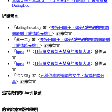
當你突然不當舔狗了，女人會發生什麼事!- 約會診療室
DatingDoc
近期留言
「
datingdocsales
」於〈
要挽回前任，你必須遵守的關鍵5
個原則【愛情時光機】
〉發佈留言
「
蔡一二
」於〈
要挽回前任，你必須遵守的關鍵5個原則
【愛情時光機】
〉發佈留言
「
iqos
」於〈
11個讓女孩慾火焚身的調情大法
〉發佈留
言
「
iqos
」於〈
11個讓女孩慾火焚身的調情大法
〉發佈留
言
「
JONES
」於〈
五種你應該避開的女生，超雷經驗分
享
〉發佈留言
追蹤我們的Line@帳號
約會診療室版權聲明