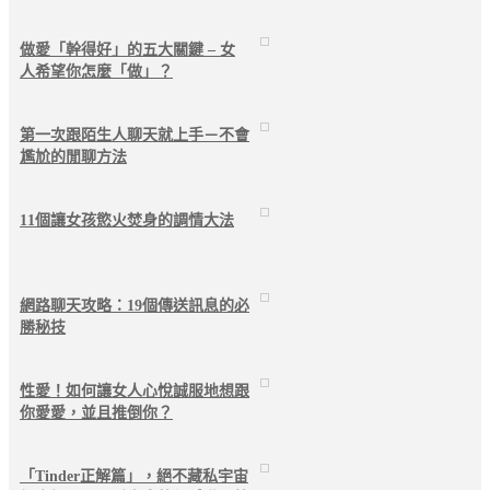
做愛「幹得好」的五大關鍵 – 女
人希望你怎麼「做」？
第一次跟陌生人聊天就上手－不會
尷尬的閒聊方法
11個讓女孩慾火焚身的調情大法
網路聊天攻略：19個傳送訊息的必
勝秘技
性愛！如何讓女人心悅誠服地想跟
你愛愛，並且推倒你？
「Tinder正解篇」，絕不藏私宇宙