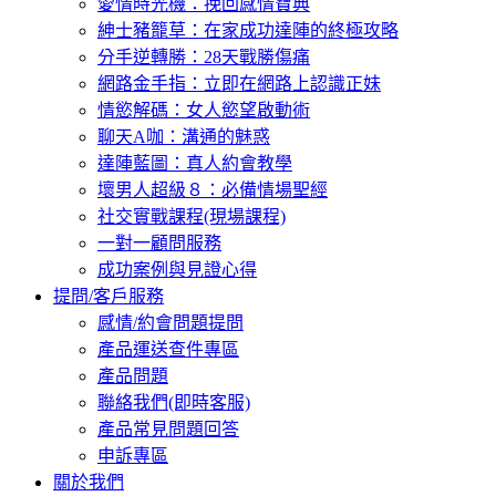
愛情時光機：挽回感情寶典
紳士豬籠草：在家成功達陣的終極攻略
分手逆轉勝：28天戰勝傷痛
網路金手指：立即在網路上認識正妹
情慾解碼：女人慾望啟動術
聊天A咖：溝通的魅惑
達陣藍圖：真人約會教學
壞男人超級８：必備情場聖經
社交實戰課程(現場課程)
一對一顧問服務
成功案例與見證心得
提問/客戶服務
感情/約會問題提問
產品運送查件專區
產品問題
聯絡我們(即時客服)
產品常見問題回答
申訴專區
關於我們