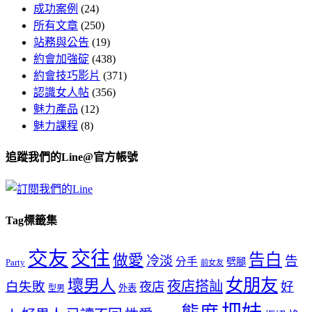
成功案例
(24)
所有文章
(250)
站務與公告
(19)
約會加強碇
(438)
約會技巧影片
(371)
認識女人帖
(356)
魅力產品
(12)
魅力課程
(8)
追蹤我們的Line@官方帳號
Tag標籤集
交友
交往
告白
做愛
冷淡
告
分手
劈腿
Party
前女友
女朋友
壞男人
夜店搭訕
白失敗
好
夜店
外表
型男