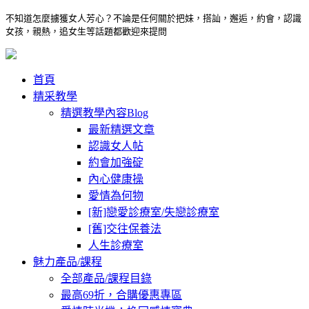
不知道怎麼擄獲女人芳心？不論是任何關於把妹，搭訕，邂逅，約會，認識
女孩，親熱，追女生等話題都歡迎來提問
首頁
精采教學
精選教學內容Blog
最新精選文章
認識女人帖
約會加強碇
內心健康操
愛情為何物
[新]戀愛診療室/失戀診療室
[舊]交往保養法
人生診療室
魅力產品/課程
全部產品/課程目錄
最高69折，合購優惠專區