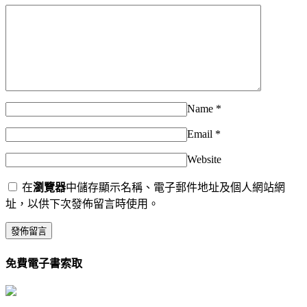
Name
*
Email
*
Website
在
瀏覽器
中儲存顯示名稱、電子郵件地址及個人網站網
址，以供下次發佈留言時使用。
免費電子書索取