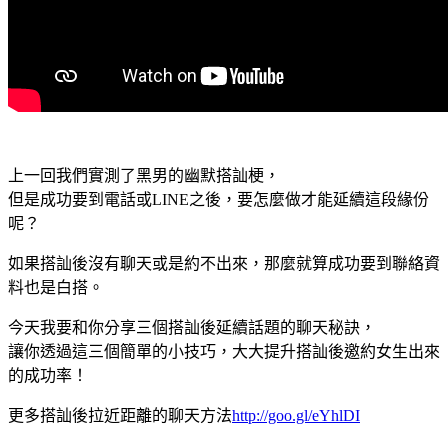
上一回我們實測了黑男的幽默搭訕梗，
但是成功要到電話或LINE之後，要怎麼做才能延續這段緣份
呢？
如果搭訕後沒有聊天或是約不出來，那麼就算成功要到聯絡資
料也是白搭。
今天我要和你分享三個搭訕後延續話題的聊天秘訣，
讓你透過這三個簡單的小技巧，大大提升搭訕後邀約女生出來
的成功率！
更多搭訕後拉近距離的聊天方法
http://goo.gl/eYhlDI