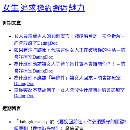
女生
魅力
追求
邀約
邂逅
近期文章
女人最常騙男人的10個謊言，殘酷潛台詞一次全拆解 –
約會診療室DatingDoc
如果有這些跡象，代表這個女人正在破壞你的生活 – 約
會診療室DatingDoc
為什麼你應該讓女人等待？她其實不會離開你？！ – 約
會診療室DatingDoc
為什麼你不應該「無條件」讓女人回來 – 約會診療室
DatingDoc
當你突然不當舔狗了，女人會發生什麼事!- 約會診療室
DatingDoc
近期留言
「
datingdocsales
」於〈
要挽回前任，你必須遵守的關鍵5
個原則【愛情時光機】
〉發佈留言