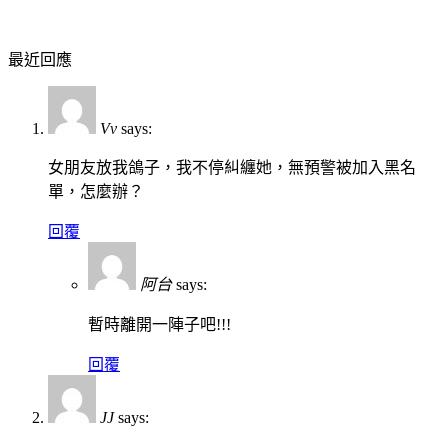
最近回應
Vv
says:
女朋友放我鴿子，我不停糾纏她，無預警被加入黑名
單，怎麼辦？
回覆
阿台
says:
暫時離開一陣子吧!!!
回覆
JJ
says: