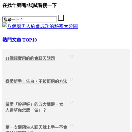
在找什麼嗎?試試看搜一下
熱門文章 TOP10
11個超實用的約會聊天話題
戀愛新手：告白，不被拒絕的方法
做愛「幹得好」的五大關鍵 – 女
人希望你怎麼「做」？
第一次跟陌生人聊天就上手－不會