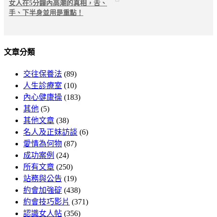
女人在5分鐘內高潮的真相，舌、
手、下半身並用是重點！
文章分類
交往保養法
(89)
人生診療室
(10)
內心健康操
(183)
其他
(5)
其他文章
(38)
名人及正妹訪談
(6)
愛情為何物
(87)
成功案例
(24)
所有文章
(250)
站務與公告
(19)
約會加強碇
(438)
約會技巧影片
(371)
認識女人帖
(356)