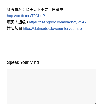
參考資料：親子天下不要告白篇章
http://on.fb.me/TJChoP
壞男人超級8
https://datingdoc.love/badboylove2
達陣藍圖
https://datingdoc.love/girlforyoumap
Speak Your Mind