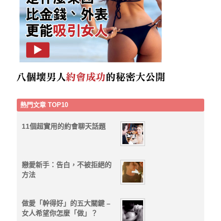
熱門文章 TOP10
11個超實用的約會聊天話題
戀愛新手：告白，不被拒絕的
方法
做愛「幹得好」的五大關鍵 –
女人希望你怎麼「做」？