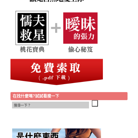
在找什麼嗎?試試看搜一下