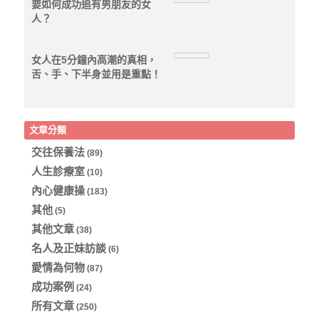
要如何成功追有男朋友的女
人？
女人在5分鐘內高潮的真相，
舌、手、下半身並用是重點！
文章分類
交往保養法
(89)
人生診療室
(10)
內心健康操
(183)
其他
(5)
其他文章
(38)
名人及正妹訪談
(6)
愛情為何物
(87)
成功案例
(24)
所有文章
(250)