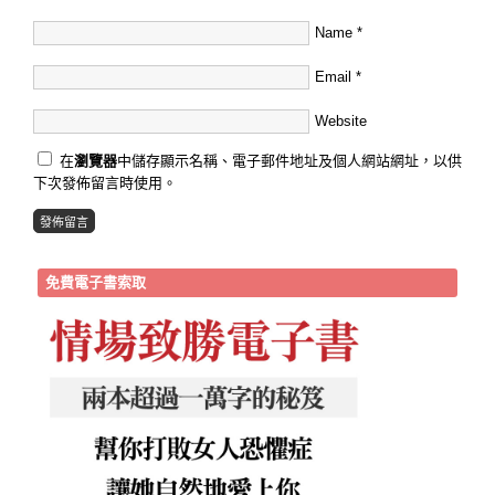
Name
*
Email
*
Website
在
瀏覽器
中儲存顯示名稱、電子郵件地址及個人網站網址，以供
下次發佈留言時使用。
免費電子書索取