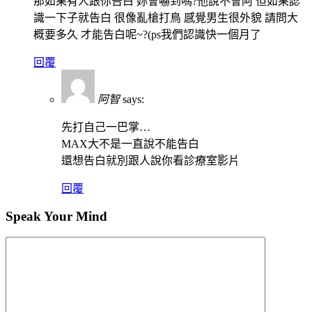
那如果有人跟你告白 妳會嚇到嗎?他說不會阿 但如果認
識一下子就告白 很像亂槍打鳥 感覺男生很外貌 請問大
概要多久 才能告白呢~?(ps我們認識快一個月了
回覆
阿智
says:
先打自己一巴掌…
MAX大不是一直說不能告白
還想告白就別跟人說你看診療室影片
回覆
Speak Your Mind