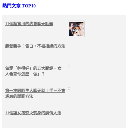
熱門文章 TOP10
11個超實用的約會聊天話題
戀愛新手：告白，不被拒絕的方法
做愛「幹得好」的五大關鍵 – 女
人希望你怎麼「做」？
第一次跟陌生人聊天就上手－不會
尷尬的閒聊方法
11個讓女孩慾火焚身的調情大法