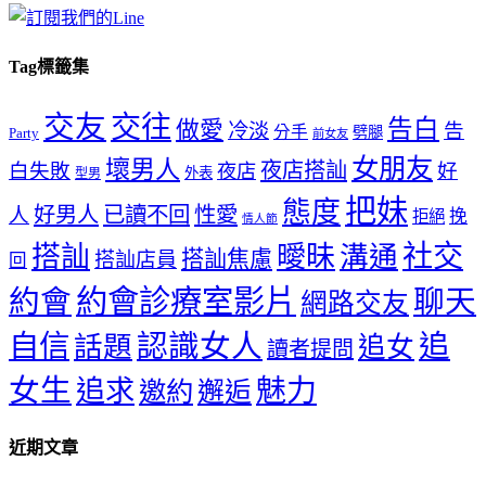
Tag標籤集
交友
交往
告白
做愛
冷淡
告
分手
劈腿
Party
前女友
女朋友
壞男人
夜店搭訕
白失敗
好
夜店
外表
型男
把妹
態度
好男人
已讀不回
性愛
人
挽
拒絕
情人節
社交
搭訕
曖昧
溝通
搭訕焦慮
搭訕店員
回
約會
約會診療室影片
聊天
網路交友
認識女人
追
自信
話題
追女
讀者提問
女生
魅力
追求
邀約
邂逅
近期文章