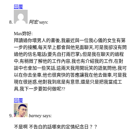
回覆
阿宏
says:
Max妳好:
拜讀過你壞男人的書後,我最近與一位我心儀的女生有第
一步的接觸,每天早上都會與他見面聊天,可是我卻沒有問
過他的信名電話(要先自打兩巴掌),但是我在聊天的過程
中,有稍微了解他的工作內容,我也有介紹我的工作,在對
談中也會加一些笑話,這兩天我用開玩笑的語氣問他,我可
以在你去坐車,他也很爽快的答應讓我在他去做車,可是我
現在很迷惑,他對我到底是有意思,還是只是把我當成工
具,我下一步要如何做呢??
回覆
barney
says:
不是啊 不告白的話哪來的定情紀念日？？