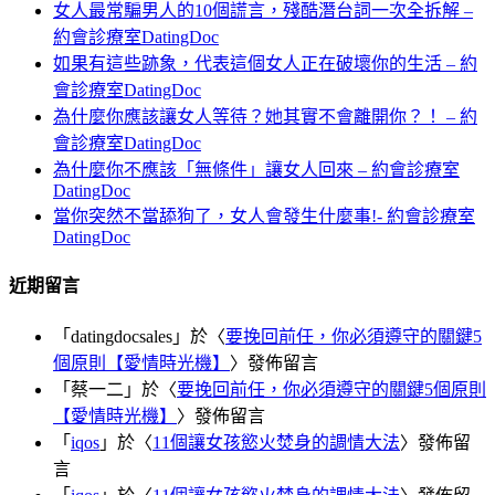
女人最常騙男人的10個謊言，殘酷潛台詞一次全拆解 –
約會診療室DatingDoc
如果有這些跡象，代表這個女人正在破壞你的生活 – 約
會診療室DatingDoc
為什麼你應該讓女人等待？她其實不會離開你？！ – 約
會診療室DatingDoc
為什麼你不應該「無條件」讓女人回來 – 約會診療室
DatingDoc
當你突然不當舔狗了，女人會發生什麼事!- 約會診療室
DatingDoc
近期留言
「
datingdocsales
」於〈
要挽回前任，你必須遵守的關鍵5
個原則【愛情時光機】
〉發佈留言
「
蔡一二
」於〈
要挽回前任，你必須遵守的關鍵5個原則
【愛情時光機】
〉發佈留言
「
iqos
」於〈
11個讓女孩慾火焚身的調情大法
〉發佈留
言