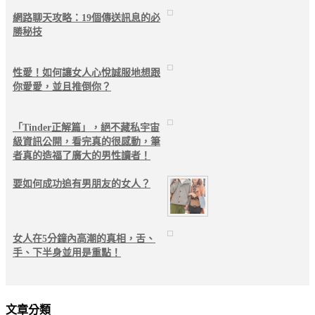
網路聊天攻略：19個傳送訊息的必
勝秘技
性愛！如何讓女人心悅誠服地想跟
你愛愛，並且推倒你？
「Tinder正解篇」，絕不藏私宇宙
級資訊公開，看完真的很感動，筆
者真的造福了廣大的男性讀者！
要如何成功追有男朋友的女人？
女人在5分鐘內高潮的真相，舌、
手、下半身並用是重點！
文章分類