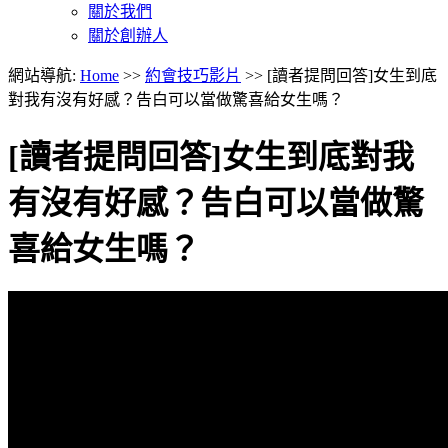
關於我們
關於創辦人
網站導航:
Home
>>
約會技巧影片
>> [讀者提問回答]女生到底
對我有沒有好感？告白可以當做驚喜給女生嗎？
[讀者提問回答]女生到底對我
有沒有好感？告白可以當做驚
喜給女生嗎？