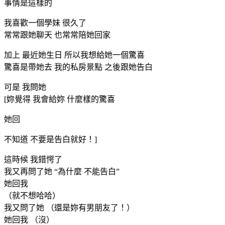
事情是這樣的
我喜歡一個學妹 很久了
常常跟她聊天 也常常陪她回家
加上 最近她生日 所以我想給她一個驚喜
驚喜是帶她去 我的私房景點 之後跟她告白
可是 我問她
[妳覺得 我會給妳 什麼樣的驚喜
她回
不知道 不要是告白就好！]
這時候 我錯愕了
我又再問了她 “為什麼 不能告白”
她回我
（就不想哈哈）
我又問了她 （還是妳有男朋友了！）
她回我 （沒）