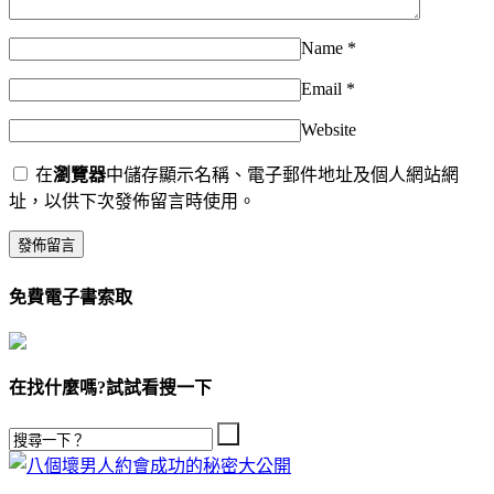
Name
*
Email
*
Website
在
瀏覽器
中儲存顯示名稱、電子郵件地址及個人網站網
址，以供下次發佈留言時使用。
免費電子書索取
在找什麼嗎?試試看搜一下