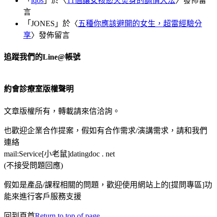
「
iqos
」於〈
11個讓女孩慾火焚身的調情大法
〉發佈留
言
「
JONES
」於〈
五種你應該避開的女生，超雷經驗分
享
〉發佈留言
追蹤我們的Line@帳號
約會診療室版權聲明
文章版權所有，轉載請來信洽詢。
也歡迎企業合作提案，假如有合作需求/演講需求，請和我們
連絡
mail:Service[小老鼠]datingdoc . net
(不接受問題回應)
假如是產品/課程相關的問題，歡迎使用網站上的[提問專區]功
能來進行客戶服務支援
回到頁首
Return to top of page