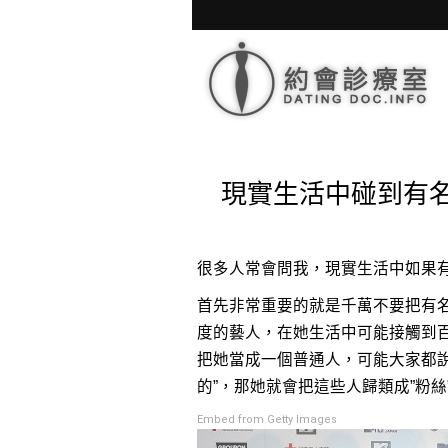
現實生活中碰到有
很多人常會問我，現實生活中如果
首先非常重要的就是千萬不要把有
度的藝人，在她生活中可能接觸到
把她當成一個普通人，
可能大家都
的”，那她就會把這些人歸類成”粉絲
Embed from Getty Images