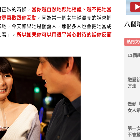
對正妹的時候，
當你越自然地跟她相處、越不把她當
會更喜歡跟你互動
，因為當一個女生越漂亮的話會把
樣地，今天如果她是個藝人，那很多人也會把她當成
人看」，
所以如果你可以用很平常心對待的話你反而
熱門文章
11個
戀愛
方法
做愛「
女人
第一
不會