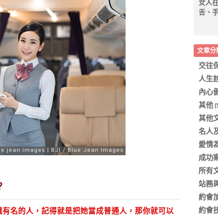
女人
舌、
文章分
交往
人生
內心
其他
(
其他
名人
愛情
成功
所有
站務
？
約會
約會
識有名的人，記得就是把她當成普通人，那你就可以