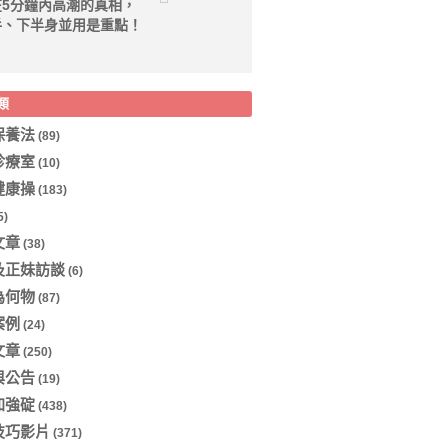
在5分鐘內高潮的真相，
手、下半身並用是重點！
類
保養法
(89)
診療室
(10)
健康操
(183)
5)
文章
(38)
及正妹訪談
(6)
為何物
(87)
案例
(24)
文章
(250)
與公告
(19)
加強碇
(438)
技巧影片
(371)