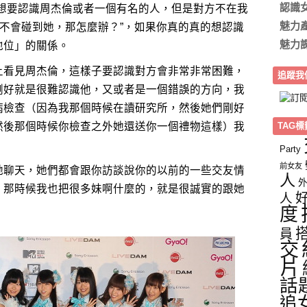
認識
我想要認識周杰倫或者一個有名的人，但是對方不在我
魅力
中不會碰到她，那怎麼辦？”，如果你真的真的想認識
魅力
地位」的關係。
上看見周杰倫，這樣子要認識對方會非常非常困難，
追蹤我
剛好就是很難認識他，又或者是一個錯誤的方向，我
病檢查（因為我那個時候在讀研究所，然後她們剛好
然後那個時候你檢查之外她還送你一個禮物這樣）我
TAG
Party
前女友
她聊天，她們都會跟你訪談說你的以前的一些交友情
人
外
，那時候我也把很多妹啊什麼的，就是很誠實的跟她
人
度
員
交
片
話
追