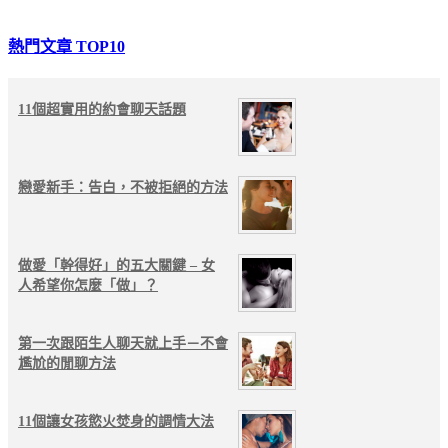
熱門文章 TOP10
11個超實用的約會聊天話題
戀愛新手：告白，不被拒絕的方法
做愛「幹得好」的五大關鍵 – 女
人希望你怎麼「做」？
第一次跟陌生人聊天就上手－不會
尷尬的閒聊方法
11個讓女孩慾火焚身的調情大法