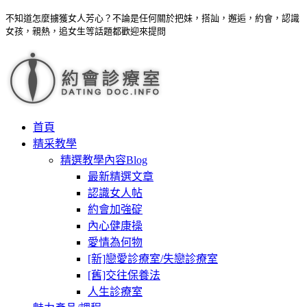
不知道怎麼擄獲女人芳心？不論是任何關於把妹，搭訕，邂逅，約會，認識
女孩，親熱，追女生等話題都歡迎來提問
首頁
精采教學
精選教學內容Blog
最新精選文章
認識女人帖
約會加強碇
內心健康操
愛情為何物
[新]戀愛診療室/失戀診療室
[舊]交往保養法
人生診療室