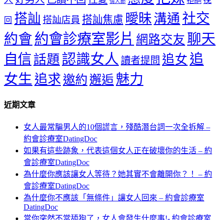
挽
拒絕
情人節
社交
搭訕
曖昧
溝通
搭訕焦慮
搭訕店員
回
約會
約會診療室影片
聊天
網路交友
認識女人
追
自信
話題
追女
讀者提問
女生
魅力
追求
邀約
邂逅
近期文章
女人最常騙男人的10個謊言，殘酷潛台詞一次全拆解 –
約會診療室DatingDoc
如果有這些跡象，代表這個女人正在破壞你的生活 – 約
會診療室DatingDoc
為什麼你應該讓女人等待？她其實不會離開你？！ – 約
會診療室DatingDoc
為什麼你不應該「無條件」讓女人回來 – 約會診療室
DatingDoc
當你突然不當舔狗了，女人會發生什麼事!- 約會診療室