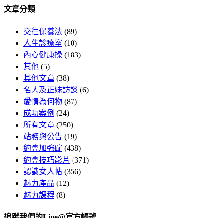
文章分類
交往保養法
(89)
人生診療室
(10)
內心健康操
(183)
其他
(5)
其他文章
(38)
名人及正妹訪談
(6)
愛情為何物
(87)
成功案例
(24)
所有文章
(250)
站務與公告
(19)
約會加強碇
(438)
約會技巧影片
(371)
認識女人帖
(356)
魅力產品
(12)
魅力課程
(8)
追蹤我們的Line@官方帳號