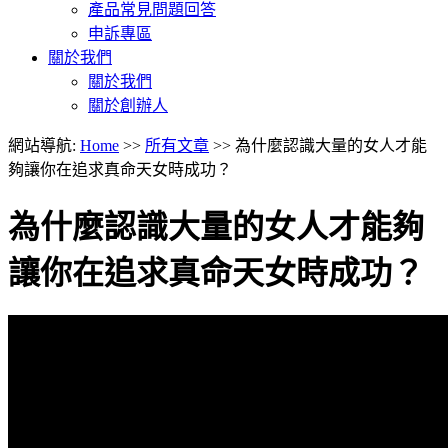
產品常見問題回答
申訴專區
關於我們
關於我們
關於創辦人
網站導航:
Home
>>
所有文章
>> 為什麼認識大量的女人才能
夠讓你在追求真命天女時成功？
為什麼認識大量的女人才能夠
讓你在追求真命天女時成功？