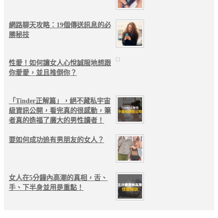
網路聊天攻略：19個傳送訊息的必
勝秘技
性愛！如何讓女人心悅誠服地想跟
你愛愛，並且推倒你？
「Tinder正解篇」，絕不藏私宇宙
級資訊公開，看完真的很感動，筆
者真的造福了廣大的男性讀者！
要如何成功追有男朋友的女人？
女人在5分鐘內高潮的真相，舌、
手、下半身並用是重點！