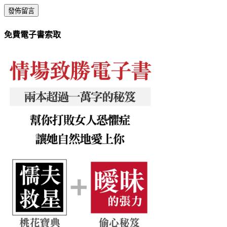
免費電子書索取