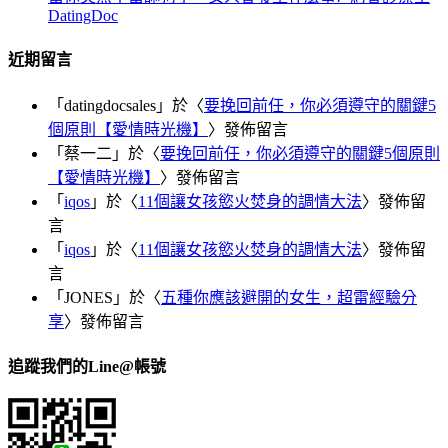
DatingDoc
近期留言
「
datingdocsales
」於〈
要挽回前任，你必須遵守的關鍵5
個原則【愛情時光機】
〉發佈留言
「
蔡一二
」於〈
要挽回前任，你必須遵守的關鍵5個原則
【愛情時光機】
〉發佈留言
「
iqos
」於〈
11個讓女孩慾火焚身的調情大法
〉發佈留
言
「
iqos
」於〈
11個讓女孩慾火焚身的調情大法
〉發佈留
言
「
JONES
」於〈
五種你應該避開的女生，超雷經驗分
享
〉發佈留言
追蹤我們的Line@帳號