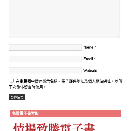
Name
*
Email
*
Website
在
瀏覽器
中儲存顯示名稱、電子郵件地址及個人網站網址，以供
下次發佈留言時使用。
免費電子書索取