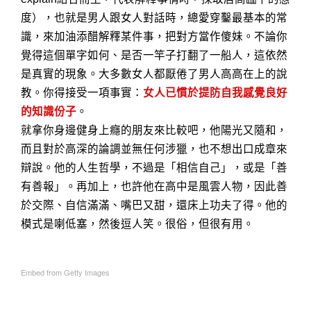
度），也就是男人跟女人對話時，總愛穿鑿最基本的常
識，來加油添醋解釋某件事，把對方當作傻妹。不論你
覺得這個單字如何、是否一竿子打翻了一船人，這依然
是真實的現象。大多數女人都厭倦了男人高高在上的說
教。你得接受一項事實：
女人已慣於提防自我感覺良好
的知識份子
。
就拿你身邊健身上癮的朋友來比較吧，他陽光又隨和，
而且對於高深的論調並無任何涉獵，也不想出口成章來
辯說。他的人生哲學，不過是「相信自己」，或是「善
有善報」。再加上，也許他在高中是風雲人物，因此善
於交際、自信滿滿、嘴巴又甜，還床上功夫了得。他的
模式是喇低塞，然後逗人笑。很俗，但很有用。
Embed from Getty Images