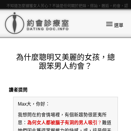
不知道怎麼擄獲女人芳心？不論是任何關於把妹，搭訕，邂逅，約會，認
識女孩，親熱，追女生等話題都歡迎來提問
選單
為什麼聰明又美麗的女孩，總
跟笨男人約會？
讀者提問
Max大，你好：
我想問在約會情場裡，有個新趨勢很匪夷所
思：
為何女人都被腦子有洞的男人吸引
？
難道
她們因此獲得掌握權力的快感，或，這是個天