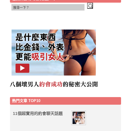
熱門文章 TOP10
11個超實用的約會聊天話題