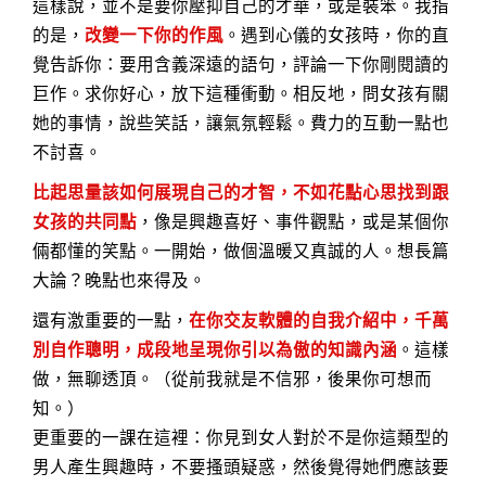
這樣說，並不是要你壓抑自己的才華，或是裝笨。我指
的是，
改變一下你的作風
。遇到心儀的女孩時，你的直
覺告訴你：要用含義深遠的語句，評論一下你剛閱讀的
巨作。求你好心，放下這種衝動。相反地，問女孩有關
她的事情，說些笑話，讓氣氛輕鬆。費力的互動一點也
不討喜。
比起思量該如何展現自己的才智，不如花點心思找到跟
女孩的共同點
，像是興趣喜好、事件觀點，或是某個你
倆都懂的笑點。一開始，做個溫暖又真誠的人。想長篇
大論？晚點也來得及。
還有激重要的一點，
在你交友軟體的自我介紹中，千萬
別自作聰明，成段地呈現你引以為傲的知識內涵
。這樣
做，無聊透頂。（從前我就是不信邪，後果你可想而
知。）
更重要的一課在這裡：你見到女人對於不是你這類型的
男人產生興趣時，不要搔頭疑惑，然後覺得她們應該要