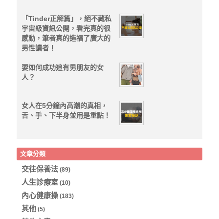
「Tinder正解篇」，絕不藏私
宇宙級資訊公開，看完真的很
感動，筆者真的造福了廣大的
男性讀者！
要如何成功追有男朋友的女
人？
女人在5分鐘內高潮的真相，
舌、手、下半身並用是重點！
文章分類
交往保養法
(89)
人生診療室
(10)
內心健康操
(183)
其他
(5)