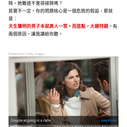
時，她難道不覺得掃興嗎？
其實不一定。你的問題核心是一個危險的假設，那就
是：
天生聰明的男子本就高人一等。而這點，大錯特錯
。有
兩個原因，讓我講給你聽。
Embed from Getty Images