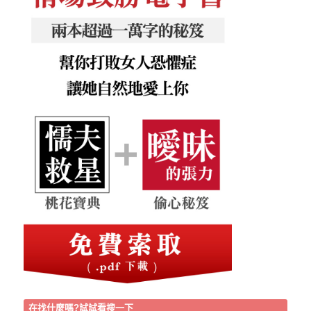
在找什麼嗎?試試看搜一下