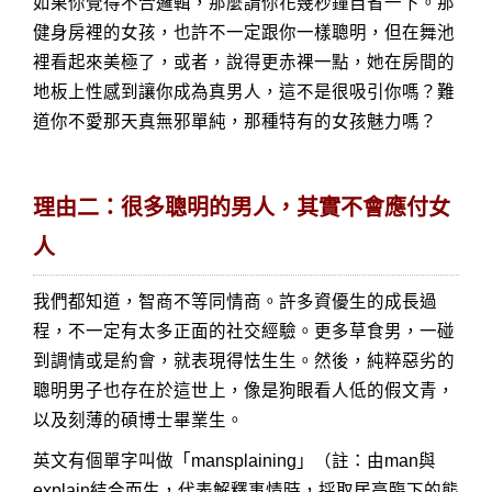
如果你覺得不合邏輯，那麼請你花幾秒鐘自省一下。那
健身房裡的女孩，也許不一定跟你一樣聰明，但在舞池
裡看起來美極了，或者，說得更赤裸一點，她在房間的
地板上性感到讓你成為真男人，這不是很吸引你嗎？難
道你不愛那天真無邪單純，那種特有的女孩魅力嗎？
理由二：很多聰明的男人，其實不會應付女
人
我們都知道，智商不等同情商。許多資優生的成長過
程，不一定有太多正面的社交經驗。更多草食男，一碰
到調情或是約會，就表現得怯生生。然後，純粹惡劣的
聰明男子也存在於這世上，像是狗眼看人低的假文青，
以及刻薄的碩博士畢業生。
英文有個單字叫做「mansplaining」（註：由man與
explain結合而生，代表解釋事情時，採取居高臨下的態