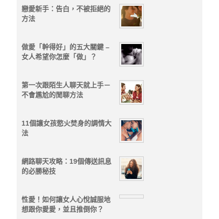
戀愛新手：告白，不被拒絕的
方法
做愛「幹得好」的五大關鍵 –
女人希望你怎麼「做」？
第一次跟陌生人聊天就上手－
不會尷尬的閒聊方法
11個讓女孩慾火焚身的調情大
法
網路聊天攻略：19個傳送訊息
的必勝秘技
性愛！如何讓女人心悅誠服地
想跟你愛愛，並且推倒你？