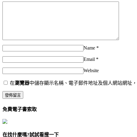
Name
*
Email
*
Website
在
瀏覽器
中儲存顯示名稱、電子郵件地址及個人網站網址，
免費電子書索取
在找什麼嗎?試試看搜一下