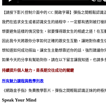
【請按下影片控制介面中的 CC 開啟字幕】彈指之間輕鬆認識
我們在追求女生或者認識女生的過程中，一定都有遇到被打槍
想要避免這樣的情況發生，就要懂得跟女生的相處之道！在互
因此我今天將跟你分享如何正確的跟女生互動，讓她對你產生
想知道如何成功搭訕，讓女生主動想靠近你的話，強烈建議你
如果今天的分享有幫助到你，請在以下留言讓我知道，也請多
持續提升個人魅力，是長期交往成功的關鍵
所有魅力課程與教學列表
《網路金手指》免費教學影片，彈指之間輕鬆認識正妹的終極
Speak Your Mind