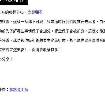
正妹的終極外掛，
立即觀看
的經驗，這樣一點都不可恥！
只是這時候我們應該要去思考，自
動前先了解哪些事情做了會加分，哪些做了會被扣分，這樣才能
信任感，成功被你吸引後想要主動靠近你，甚至跟你晉升為曖昧
完整看完這支影片，你將會收穫良多！
多分享！
外掛：
網路金手指