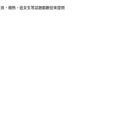
女孩，親熱，追女生等話題都歡迎來提問