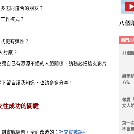
更多志同道合的朋友？
的工作模式？
熱門文章
模式更有彈性？
人討厭？
11個
並讓自己有源源不絕的人脈關係，請務必把這支影片
戀愛
方法
以下留言讓我知道，也請多多分享！
做愛「
交往成功的關鍵
女人
第一
不會
，到實戰練習，全面改造的：
社交實戰課程