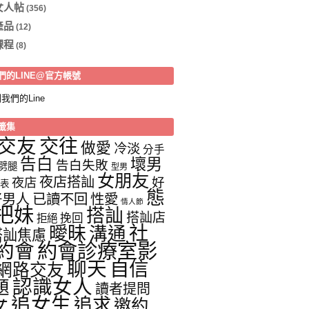
女人帖
(356)
產品
(12)
課程
(8)
們的LINE@官方帳號
標籤集
交友
交往
做愛
冷淡
分手
告白
壞男
告白失敗
劈腿
型男
女朋友
夜店搭訕
夜店
好
表
態
已讀不回
性愛
好男人
情人節
把妹
搭訕
搭訕店
挽回
拒絕
社
曖昧
溝通
搭訕焦慮
約會診療室影
約會
聊天
自信
網路交友
認識女人
題
讀者提問
追女生
追求
女
邀約