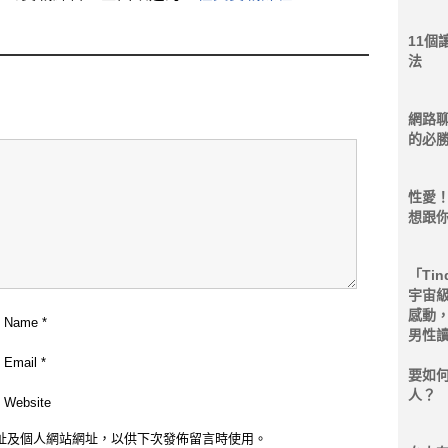
11個
法
網路聊
的必
性愛
想跟
「Ti
宇宙
感動
Name
*
男性
Email
*
要如
人？
Website
址及個人網站網址，以供下次發佈留言時使用。