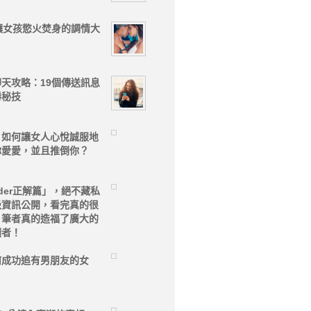
讓女孩慾火焚身的調情大
天攻略：19個傳送訊息
勝秘技
！如何讓女人心悅誠服地
你愛愛，並且推倒你？
nder正解篇」，絕不藏私
級資訊公開，看完真的很
，筆者真的造福了廣大的
讀者！
何成功追有男朋友的女