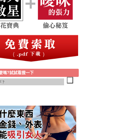
麼嗎?試試看搜一下