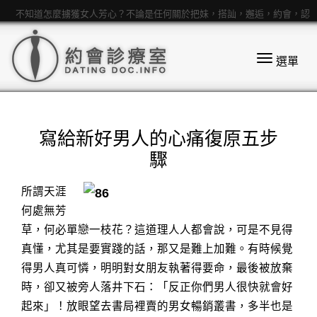
不知道怎麼擄獲女人芳心？不論是任何關於把妹，搭訕，邂逅，約會，認
識女孩，親熱，追女生等話題都歡迎來提問
選單
寫給新好男人的心痛復原五步
驟
所謂天涯
何處無芳
草，何必單戀一枝花？這道理人人都會說，可是不見得
真懂，尤其是要實踐的話，那又是難上加難。有時候覺
得男人真可憐，明明對女朋友執著得要命，最後被放棄
時，卻又被旁人落井下石：「反正你們男人很快就會好
起來」！放眼望去書局裡賣的男女暢銷叢書，多半也是