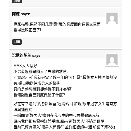
回覆
阿源
says:
專家指導,果然不同凡響!讚!我的態度因你這篇文章而
變得比較正面了!
回覆
沉默的肥羊
says:
MAX大大您好
小弟最近就是陷入了失戀的狀態.
老實說:小弟我就是當了近一年的”大仁哥”,最後女方連同情都沒
有,還自動送往壞男人的懷抱
真的是越想得到卻越得不到,心越痛
也懷疑過自己到底做錯了什麼?
好在有幸遇到”約會診療室”這網站.才發現!原來追求女生是有方
法與捷徑的
一瞬間”新好男人”這個在我心中的中心思想徹底瓦解
原來我們都被電視媒體乎巄.原來”新好男人”不過是個屁
目前已經有購入”壞男人超級8″.並詳細閱讀中(目前讀了第2次)