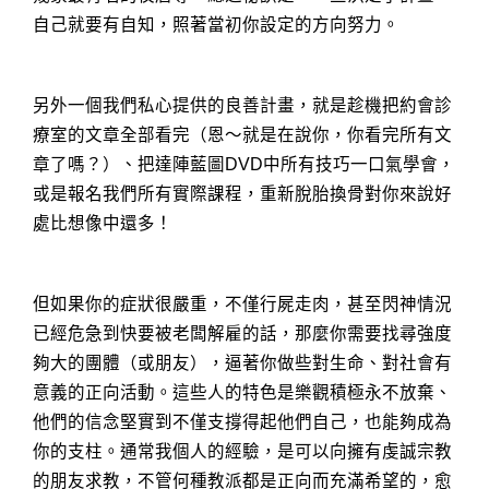
自己就要有自知，照著當初你設定的方向努力。
另外一個我們私心提供的良善計畫，就是趁機把約會診
療室的文章全部看完（恩～就是在說你，你看完所有文
章了嗎？）、把達陣藍圖DVD中所有技巧一口氣學會，
或是報名我們所有實際課程，重新脫胎換骨對你來說好
處比想像中還多！
但如果你的症狀很嚴重，不僅行屍走肉，甚至閃神情況
已經危急到快要被老闆解雇的話，那麼你需要找尋強度
夠大的團體（或朋友），逼著你做些對生命、對社會有
意義的正向活動。這些人的特色是樂觀積極永不放棄、
他們的信念堅實到不僅支撐得起他們自己，也能夠成為
你的支柱。通常我個人的經驗，是可以向擁有虔誠宗教
的朋友求教，不管何種教派都是正向而充滿希望的，愈