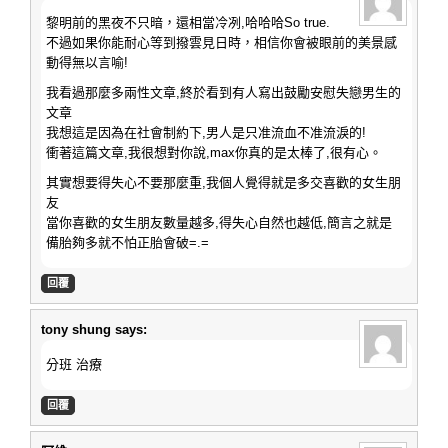
黎明前的黑夜不只暗，還相當冷冽,哈哈哈So true.
不過如果你能耐心等到撥雲見日時，相信你會被眼前的美景感
動得無以言喻!
我看過那麼多兩性文章,終於看到有人寫出鼓勵安慰失戀男生的
文章
我想這是因為在社會制約下,男人是只准流血不准流淚的!
衝著這篇文章,我很想對你說,max你真的是太棒了,很有心。
其實想要得失心不要那麼重,我個人覺得就是多交喜歡的女生朋
友
當你喜歡的女生朋友數量越多,得失心自然也越低,簡言之就是
備胎夠多就不怕正胎會破=.=
回覆
tony shung
says:
分班 治療
回覆