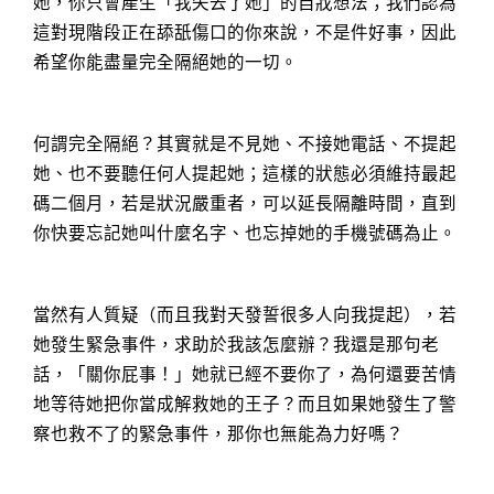
她，你只會產生「我失去了她」的自戕想法；我們認為
這對現階段正在舔舐傷口的你來說，不是件好事，因此
希望你能盡量完全隔絕她的一切。
何謂完全隔絕？其實就是不見她、不接她電話、不提起
她、也不要聽任何人提起她；這樣的狀態必須維持最起
碼二個月，若是狀況嚴重者，可以延長隔離時間，直到
你快要忘記她叫什麼名字、也忘掉她的手機號碼為止。
當然有人質疑（而且我對天發誓很多人向我提起），若
她發生緊急事件，求助於我該怎麼辦？我還是那句老
話，「關你屁事！」她就已經不要你了，為何還要苦情
地等待她把你當成解救她的王子？而且如果她發生了警
察也救不了的緊急事件，那你也無能為力好嗎？