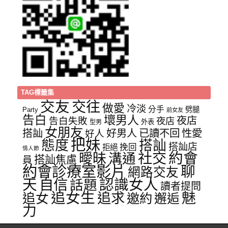
TAG標籤集
交友
交往
做愛
冷淡
分手
劈腿
Party
前女友
告白
壞男人
夜店
告白失敗
夜店
外表
型男
女朋友
已讀不回
性愛
搭訕
好男人
好人
把妹
態度
搭訕
搭訕店
挽回
拒絕
情人節
社交
約會
曖昧
溝通
搭訕焦慮
員
約會診療室影片
聊
網路交友
天
自信
認識女人
話題
讀者提問
追女生
追求
魅
追女
邀約
邂逅
力