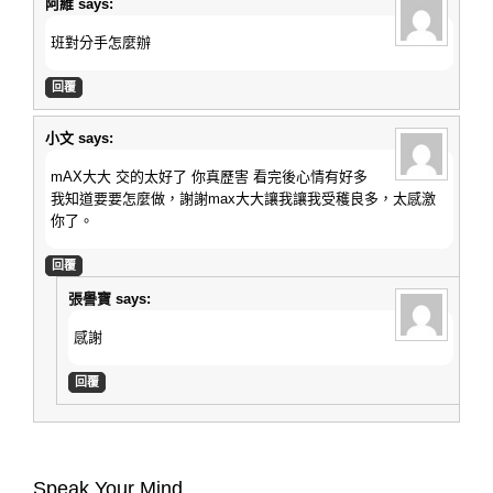
阿維
says:
班對分手怎麼辦
回覆
小文
says:
mAX大大 交的太好了 你真歷害 看完後心情有好多
我知道要要怎麼做，謝謝max大大讓我讓我受穫良多，太感激
你了。
回覆
張譽寶
says:
感謝
回覆
Speak Your Mind