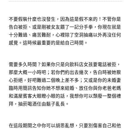
不要假裝什麼也沒發生，因為這是假不來的！不管你是
告白被拒、或是剛被女友餵了一記分手拳，你現在就是
十分難過、痛苦難耐，心裡除了空洞抽痛以外再沒任何
感覺。這時候最重要的是給自己時間。
需要多久時間？如果你只是向飲料店女孩要電話被拒，
那麼大概一小時吧；若你們約出去幾次，告白時被她狠
心拒絕，好吧難過二個晚上差不多；又或是你的未婚妻
臨時用簡訊告知你她不想來結婚、放任你與你老爸老媽
和滿屋賓客大眼瞪小眼的話，我想你可以頹廢一整個禮
拜，抽菸喝酒任由鬍子亂長。
在這段期間之中你可以胡思亂想，只要別傷害自己和他