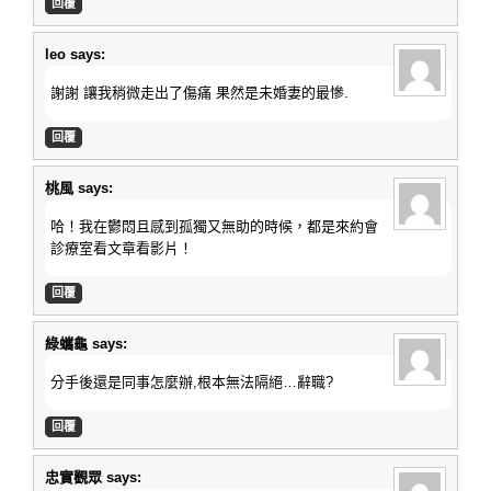
回覆
leo
says:
謝謝 讓我稍微走出了傷痛 果然是未婚妻的最慘.
回覆
桃風
says:
哈！我在鬱悶且感到孤獨又無助的時候，都是來約會
診療室看文章看影片！
回覆
綠蠵龜
says:
分手後還是同事怎麼辦,根本無法隔絕…辭職?
回覆
忠實觀眾
says: