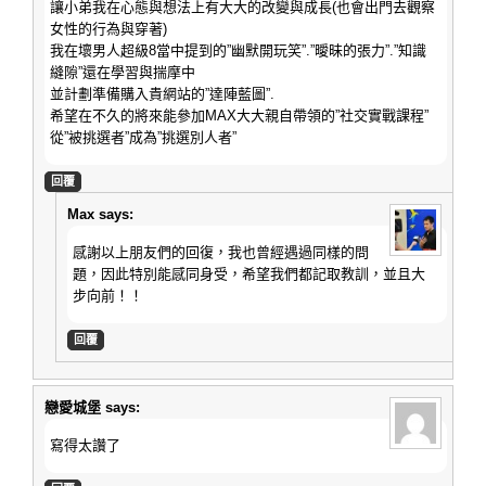
讓小弟我在心態與想法上有大大的改變與成長(也會出門去觀察
女性的行為與穿著)
我在壞男人超級8當中提到的”幽默開玩笑”.”曖昧的張力”.”知識
縫隙”還在學習與揣摩中
並計劃準備購入貴網站的”達陣藍圖”.
希望在不久的將來能參加MAX大大親自帶領的”社交實戰課程”
從”被挑選者”成為”挑選別人者”
回覆
Max
says:
感謝以上朋友們的回復，我也曾經遇過同樣的問
題，因此特別能感同身受，希望我們都記取教訓，並且大
步向前！！
回覆
戀愛城堡
says:
寫得太讚了