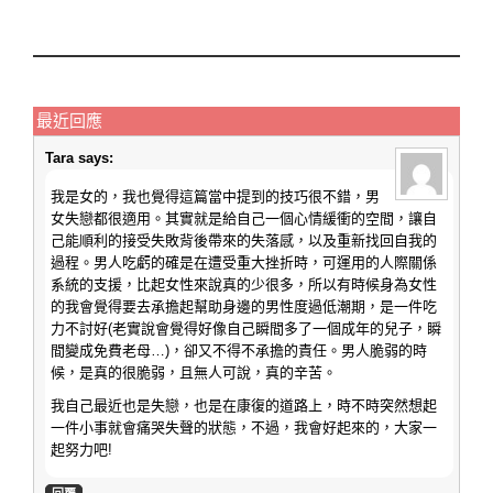
最近回應
Tara
says:
我是女的，我也覺得這篇當中提到的技巧很不錯，男
女失戀都很適用。其實就是給自己一個心情緩衝的空間，讓自
己能順利的接受失敗背後帶來的失落感，以及重新找回自我的
過程。男人吃虧的確是在遭受重大挫折時，可運用的人際關係
系統的支援，比起女性來說真的少很多，所以有時候身為女性
的我會覺得要去承擔起幫助身邊的男性度過低潮期，是一件吃
力不討好(老實說會覺得好像自己瞬間多了一個成年的兒子，瞬
間變成免費老母…)，卻又不得不承擔的責任。男人脆弱的時
候，是真的很脆弱，且無人可說，真的辛苦。
我自己最近也是失戀，也是在康復的道路上，時不時突然想起
一件小事就會痛哭失聲的狀態，不過，我會好起來的，大家一
起努力吧!