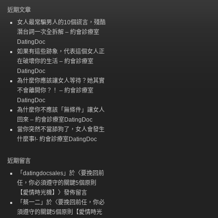
近期文章
女人最常騙男人的10個謊言，殘酷
潛台詞一次全拆解 – 約會診療室
DatingDoc
如果有這些跡象，代表這個女人正
在破壞你的生活 – 約會診療室
DatingDoc
為什麼你應該讓女人等待？她其實
不會離開你？！ – 約會診療室
DatingDoc
為什麼你不應該「無條件」讓女人
回來 – 約會診療室DatingDoc
當你突然不當舔狗了，女人會發生
什麼事!- 約會診療室DatingDoc
近期留言
「
datingdocsales
」於〈
要挽回前
任，你必須遵守的關鍵5個原則
【愛情時光機】
〉發佈留言
「
蔡一二
」於〈
要挽回前任，你必
須遵守的關鍵5個原則【愛情時光