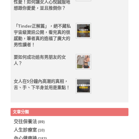
性愛！如何讓女人心悅誠服地
想跟你愛愛，並且推倒你？
「Tinder正解篇」，絕不藏私
宇宙級資訊公開，看完真的很
感動，筆者真的造福了廣大的
男性讀者！
要如何成功追有男朋友的女
人？
女人在5分鐘內高潮的真相，
舌、手、下半身並用是重點！
文章分類
交往保養法
(89)
人生診療室
(10)
內心健康操
(183)