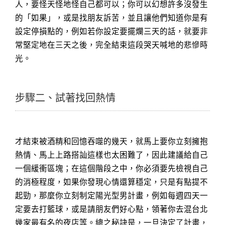
人，要怪天怪地怪自己都可以；你可以幻想許多沒發生
的「如果」，或是找朋友訴苦，並且讓他們知道你是有
設定停損點的，例如若你設定要擺爛三天的話，就要非
常堅定地在三天之後，完全結束這段哭天喊地的悲慘時
光。
步驟二、試著找回熱情
才結束被酒精和回憶吞噬的幾天，就馬上要你立刻擁抱
熱情、馬上上路搭訕這樣也太困難了，因此建議給自己
一個緩衝區塊；在這個階段之中，你必須要先檢視自己
的消極程度，如果你發現心情還算穩定，只是有點提不
起勁，那麼你立刻制定陽光型男計畫，例如每週四天一
定要去打籃球，或是請朋友們好心點，領著你去混台北
幾家最有名的夜店等。總之秘訣是，一旦決定了計畫，