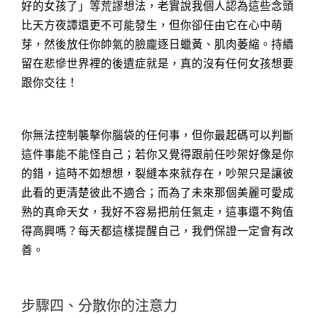
好的女孩了」等荒謬想法，老實說我個人認為這些念頭
比天方夜譚還更不可能發生，但你卻任由它在心中萌
芽，然後放任你帥氣的臉龐逐日蠟黃、肌肉萎縮。持續
留在悲慘世界裡的後遺症就是，真的沒有任何女孩想要
跟你交往！
你無法控制襲擊你腦袋的任何事，但你最起碼可以判斷
這件事能不能怪自己；若你又覺得跟前任吵架好像是你
的錯，這時不如想想，裂縫本來就存在，吵架只是讓彼
此看的更清楚彼此不適合；而為了未來那個美麗可愛成
熟的真命天女，我好不容易把前任氣走，這事還不夠值
得高興嗎？每天都這樣提醒自己，我們保證一定會有改
善。
步驟四、分散你的注意力