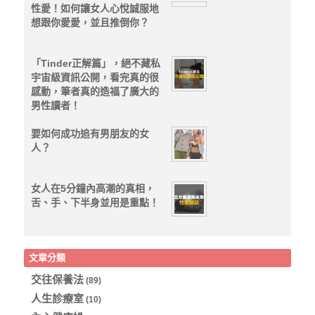
性愛！如何讓女人心悅誠服地
想跟你愛愛，並且推倒你？
「Tinder正解篇」，絕不藏私
宇宙級資訊公開，看完真的很
感動，筆者真的造福了廣大的
男性讀者！
要如何成功追有男朋友的女
人？
女人在5分鐘內高潮的真相，
舌、手、下半身並用是重點！
文章分類
交往保養法
(89)
人生診療室
(10)