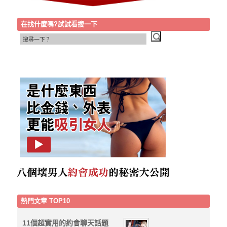
在找什麼嗎?試試看搜一下
熱門文章 TOP10
11個超實用的約會聊天話題