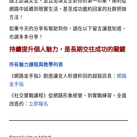
路上認識女生，並且加深女生對你的第一印象，順利從
網路中延續到現實生活，甚至成功邀約回家的社群把妹
方法！
如果今天的分享有幫助到你，請在以下留言讓我知道，
也請多多分享！
持續提升個人魅力，是長期交往成功的關鍵
所有魅力課程與教學列表
《網路金手指》創造讓女人秒讀秒回的超殺訊息：
網路
金手指
《社交實戰課程》從網路形象經營，到實戰練習，全面
改造的：
立即報名