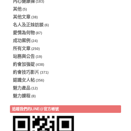
內心健康操
(183)
其他
(5)
其他文章
(38)
名人及正妹訪談
(6)
愛情為何物
(87)
成功案例
(24)
所有文章
(250)
站務與公告
(19)
約會加強碇
(438)
約會技巧影片
(371)
認識女人帖
(356)
魅力產品
(12)
魅力課程
(8)
追蹤我們的LINE@官方帳號