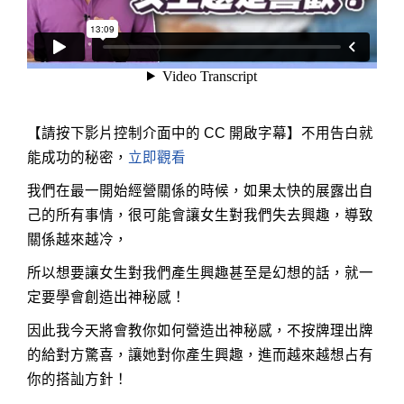
【請按下影片控制介面中的 CC 開啟字幕】不用告白就
能成功的秘密，
立即觀看
我們在最一開始經營關係的時候，如果太快的展露出自
己的所有事情，很可能會讓女生對我們失去興趣，導致
關係越來越冷，
所以想要讓女生對我們產生興趣甚至是幻想的話，就一
定要學會創造出神秘感！
因此我今天將會教你如何營造出神秘感，不按牌理出牌
的給對方驚喜，讓她對你產生興趣，進而越來越想占有
你的搭訕方針！