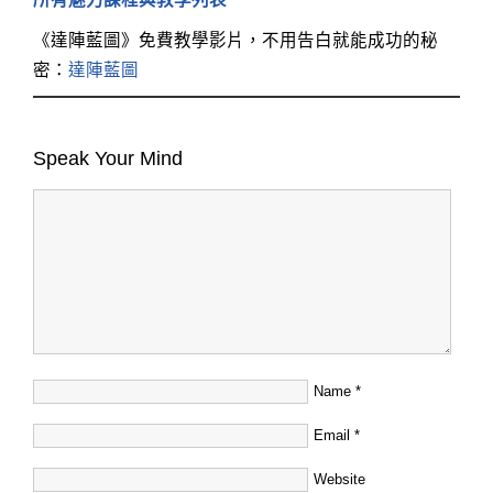
《達陣藍圖》免費教學影片，不用告白就能成功的秘
密：
達陣藍圖
Speak Your Mind
Name
*
Email
*
Website