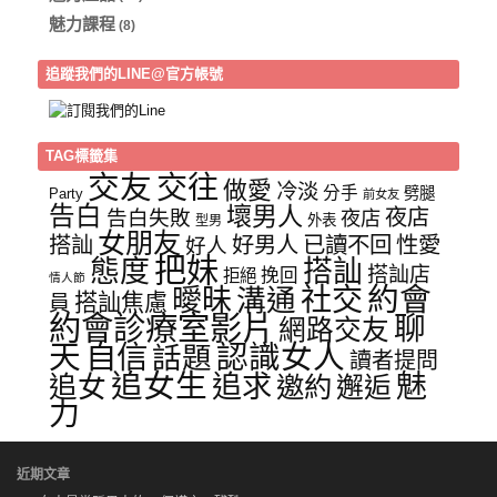
魅力課程
(8)
追蹤我們的LINE@官方帳號
TAG標籤集
交友
交往
做愛
冷淡
分手
劈腿
Party
前女友
告白
壞男人
夜店
告白失敗
夜店
外表
型男
女朋友
已讀不回
性愛
搭訕
好男人
好人
把妹
態度
搭訕
搭訕店
挽回
拒絕
情人節
社交
約會
曖昧
溝通
搭訕焦慮
員
約會診療室影片
聊
網路交友
天
自信
認識女人
話題
讀者提問
追女生
追求
魅
追女
邀約
邂逅
力
近期文章