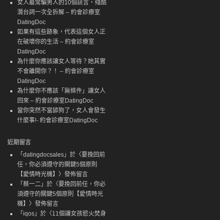
女人最常騙男人的10個謊言，殘酷
潛台詞一次全拆解 – 約會診療室
DatingDoc
如果有這些跡象，代表這個女人正
在破壞你的生活 – 約會診療室
DatingDoc
為什麼你應該讓女人等待？她其實
不會離開你？！ – 約會診療室
DatingDoc
為什麼你不應該「無條件」讓女人
回來 – 約會診療室DatingDoc
當你突然不當舔狗了，女人會發生
什麼事!- 約會診療室DatingDoc
近期留言
「
datingdocsales
」於〈
要挽回前
任，你必須遵守的關鍵5個原則
【愛情時光機】
〉發佈留言
「
蔡一二
」於〈
要挽回前任，你必
須遵守的關鍵5個原則【愛情時光
機】
〉發佈留言
「
iqos
」於〈
11個讓女孩慾火焚身