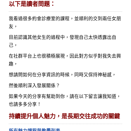
以下是讀者問題：
我看過很多約會診療室的課程，並順利的交到兩任女朋
友，
目前認識其他女生的過程中，發現自己太快透露出自
己，
在社群平台上也很積極展現，因此對方似乎對我失去興
趣，
想請問如何在分享資訊的時候，同時又保持神秘感，
然後順利深入發展關係？
如果今天的分享有幫助到你，請在以下留言讓我知道，
也請多多分享！
持續提升個人魅力，是長期交往成功的關鍵
所有魅力課程與教學列表