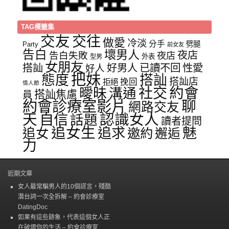
TAG標籤集
交友
交往
做愛
冷淡
分手
劈腿
Party
前女友
告白
壞男人
夜店
告白失敗
夜店
外表
型男
女朋友
已讀不回
性愛
搭訕
好男人
好人
把妹
態度
搭訕
搭訕店
挽回
拒絕
情人節
社交
約會
曖昧
溝通
搭訕焦慮
員
約會診療室影片
聊
網路交友
天
自信
認識女人
話題
讀者提問
追女生
追求
魅
追女
邀約
邂逅
力
近期文章
女人最常騙男人的10個謊言，殘酷
潛台詞一次全拆解 – 約會診療室
DatingDoc
如果有這些跡象，代表這個女人正
在破壞你的生活 – 約會診療室