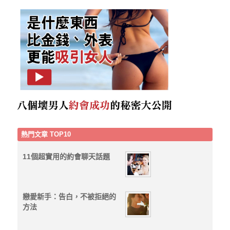
熱門文章 TOP10
11個超實用的約會聊天話題
戀愛新手：告白，不被拒絕的
方法