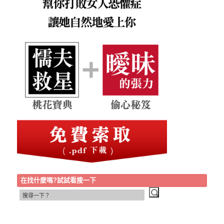
在找什麼嗎?試試看搜一下