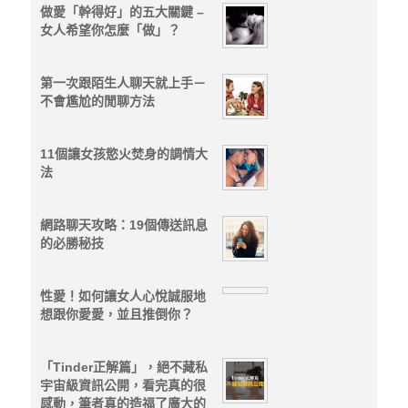
做愛「幹得好」的五大關鍵 –
女人希望你怎麼「做」？
第一次跟陌生人聊天就上手－
不會尷尬的閒聊方法
11個讓女孩慾火焚身的調情大
法
網路聊天攻略：19個傳送訊息
的必勝秘技
性愛！如何讓女人心悅誠服地
想跟你愛愛，並且推倒你？
「Tinder正解篇」，絕不藏私
宇宙級資訊公開，看完真的很
感動，筆者真的造福了廣大的