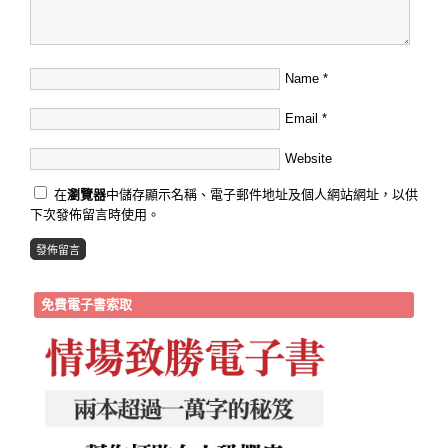
Name
*
Email
*
Website
在
瀏覽器
中儲存顯示名稱、電子郵件地址及個人網站網址，以供
下次發佈留言時使用。
免費電子書索取