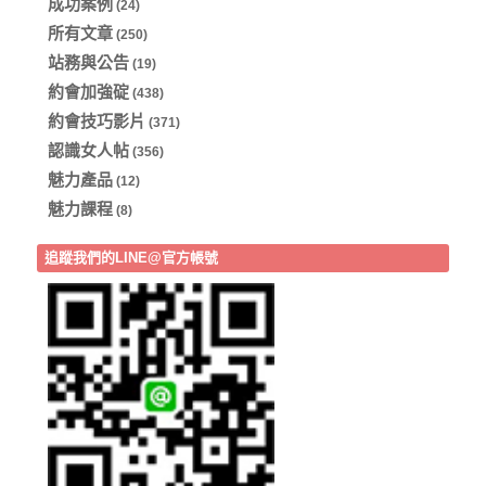
成功案例
(24)
所有文章
(250)
站務與公告
(19)
約會加強碇
(438)
約會技巧影片
(371)
認識女人帖
(356)
魅力產品
(12)
魅力課程
(8)
追蹤我們的LINE@官方帳號