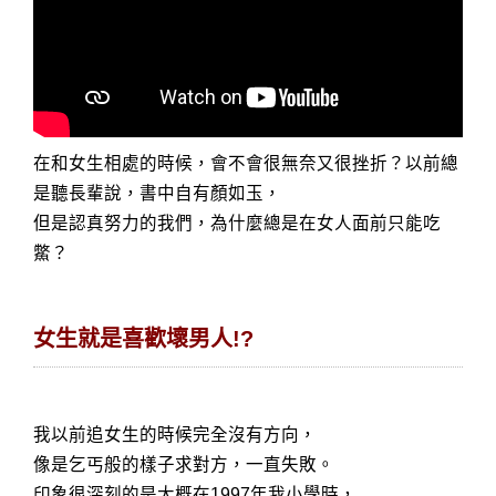
在和女生相處的時候，會不會很無奈又很挫折？以前總
是聽長輩說，書中自有顏如玉，
但是認真努力的我們，為什麼總是在女人面前只能吃
鱉？
女生就是喜歡壞男人!?
我以前追女生的時候完全沒有方向，
像是乞丐般的樣子求對方，一直失敗。
印象很深刻的是大概在1997年我小學時，