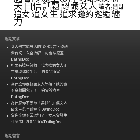
天
自信
認識女人
話題
讀者提問
追女生
追求
魅
追女
邀約
邂逅
力
近期文章
女人最常騙男人的10個謊言，殘酷
潛台詞一次全拆解 – 約會診療室
DatingDoc
如果有這些跡象，代表這個女人正
在破壞你的生活 – 約會診療室
DatingDoc
為什麼你應該讓女人等待？她其實
不會離開你？！ – 約會診療室
DatingDoc
為什麼你不應該「無條件」讓女人
回來 – 約會診療室DatingDoc
當你突然不當舔狗了，女人會發生
什麼事!- 約會診療室DatingDoc
近期留言