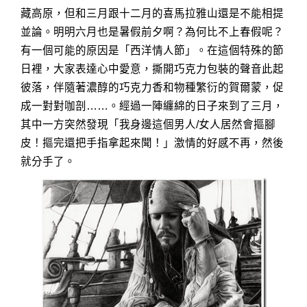
藏高原，但和三月跟十二月的喜馬拉雅山還是不能相提
並論。明明六月也是暑假前夕啊？為何比不上春假呢？
有一個可能的原因是「西洋情人節」。在這個特殊的節
日裡，大家表達心中愛意，撕開巧克力包裝的聲音此起
彼落，伴隨著濃醇的巧克力香和物種繁衍的賀爾蒙，促
成一對對咖剖……。經過一陣纏綿的日子來到了三月，
其中一方突然發現「我身邊這個男人/女人居然會摳腳
皮！摳完還把手指拿起來聞！」激情的好感不再，然後
就分手了。