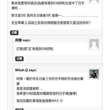
看來我愚笨的過去(指還有遇到G8招時)也是中了分手
潮阿…
那次是3月 我的生日過後3天 星期一……………………………..
完全準確:)) 話說之前寫信問問題怎麼那麼久還沒回信阿?
回覆
阿傑
says:
打錯(還”沒”有遇到G8招時)
回覆
Mikah.Q
says:
阿傑，關於你生日後三天的分手剛好符合統計數
據
真是深感遺憾啊….
我希望G8招能幫你戰勝邪惡的分手潮(握拳)
寫信回覆的事情我會請教MAX 🙂