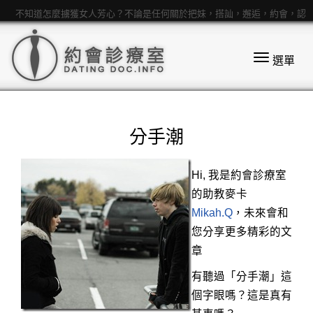
不知道怎麼擄獲女人芳心？不論是任何關於把妹，搭訕，邂逅，約會，認
識女孩，親熱，追女生等話題都歡迎來提問
選單
分手潮
Hi, 我是約會診療室
的助教麥卡
Mikah.Q
，未來會和
您分享更多精彩的文
章
有聽過「分手潮」這
個字眼嗎？這是真有