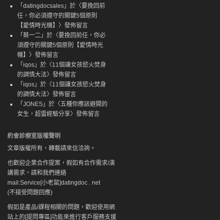
「
datingdocsales
」於〈
要挽回前
任，你必須遵守的關鍵5個原則
【愛情時光機】
〉發佈留言
「
蔡一二
」於〈
要挽回前任，你必
須遵守的關鍵5個原則【愛情時光
機】
〉發佈留言
「
iqos
」於〈
11個讓女孩慾火焚身
的調情大法
〉發佈留言
「
iqos
」於〈
11個讓女孩慾火焚身
的調情大法
〉發佈留言
「
JONES
」於〈
五種你應該避開的
女生，超雷經驗分享
〉發佈留言
約會診療室版權聲明
文章版權所有，轉載請來信洽詢。
也歡迎企業合作提案，假如有合作需求/演
講需求，請和我們連絡
mail:Service[小老鼠]datingdoc . net
(不接受問題回應)
假如是產品/課程相關的問題，歡迎使用網
站上的[提問專區]功能來進行客戶服務支援