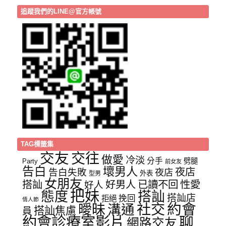
追蹤我們的LINE@官方帳號
TAG標籤集
交友
交往
做愛
冷淡
分手
劈腿
Party
前女友
告白
壞男人
夜店
告白失敗
夜店
外表
型男
女朋友
已讀不回
性愛
搭訕
好男人
好人
把妹
態度
搭訕
搭訕店
挽回
拒絕
情人節
社交
約會
曖昧
溝通
搭訕焦慮
員
約會診療室影片
聊
網路交友