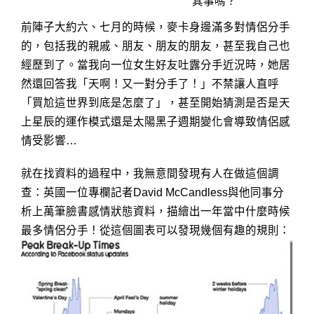
其事嗎？
前陣子大約六、七月的時候，麥卡身邊滿多對情侶分手
的，包括我的親戚、朋友、朋友的朋友，甚至我自己也
經歷到了。當我向一位女生好友吐露分手近況時，她居
然還回答我「天啊！又一對分手了！」不禁讓人直呼
「買尬這世界到底是怎麼了」，甚至開始猜測是否是天
上星辰的運作模式還是太陽黑子週期變化會導致情侶感
情受影響…
就在找資料的過程中，我無意間發現有人在做這個調
查：英國一位專欄記者David McCandless與他同事分
析上萬筆臉書感情狀態資料，描繪出一年當中什麼時候
最多情侶分手！從這個圖表可以發現幾個有趣的規則：