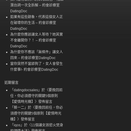
潛台詞一次全拆解 – 約會診療室
DatingDoc
如果有這些跡象，代表這個女人正
在破壞你的生活 – 約會診療室
DatingDoc
為什麼你應該讓女人等待？她其實
不會離開你？！ – 約會診療室
DatingDoc
為什麼你不應該「無條件」讓女人
回來 – 約會診療室DatingDoc
當你突然不當舔狗了，女人會發生
什麼事!- 約會診療室DatingDoc
近期留言
「
datingdocsales
」於〈
要挽回前
任，你必須遵守的關鍵5個原則
【愛情時光機】
〉發佈留言
「
蔡一二
」於〈
要挽回前任，你必
須遵守的關鍵5個原則【愛情時光
機】
〉發佈留言
「
iqos
」於〈
11個讓女孩慾火焚身