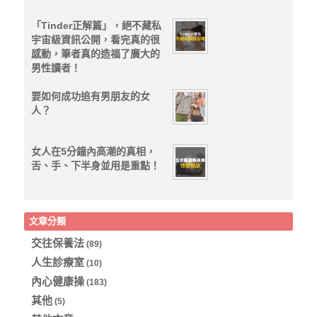
「Tinder正解篇」，絕不藏私
宇宙級資訊公開，看完真的很
感動，筆者真的造福了廣大的
男性讀者！
要如何成功追有男朋友的女
人？
女人在5分鐘內高潮的真相，
舌、手、下半身並用是重點！
文章分類
交往保養法
(89)
人生診療室
(10)
內心健康操
(183)
其他
(5)