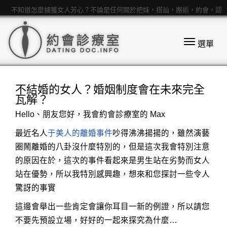
不知道怎麼擄獲女人芳心？不論是任何關於把妹，搭訕，邂逅，約會，認
識女孩，親熱，追女生等話題都歡迎來提問
選單
不結婚的女人？婚姻制度會在未來完全
瓦解？
Hello、朋友您好，我會約會診療室的 Max
最近名人
于美人的離婚事件
吵得沸沸揚揚的，雖然演藝
圈鬧離婚的八卦沒什麼特別的，但是這次我會特別注意
的原因在於，這次的事件看起來是男生站在劣勢而女人
站在優勢，所以我特別感興趣，想來和您探討一些令人
驚訝的事實
這邊會舉出一些肯定會讓你耳目一新的例證，所以請您
不要先預設立場，好好的一起來探究為什麼…