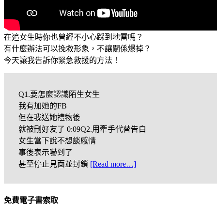
在追女生時你也曾經不小心踩到地雷嗎？
有什麼辦法可以挽救形象，不讓關係爆掉？
今天讓我告訴你緊急救援的方法！
Q1.要怎麼認識陌生女生
我有加她的FB
但在我送她禮物後
就被刪好友了 0:09Q2.用牽手代替告白
女生當下說不想談感情
事後表示嚇到了
甚至停止見面並封鎖
[Read more…]
免費電子書索取