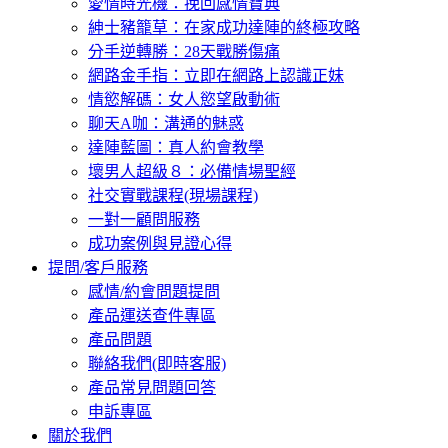
愛情時光機：挽回感情寶典
紳士豬籠草：在家成功達陣的終極攻略
分手逆轉勝：28天戰勝傷痛
網路金手指：立即在網路上認識正妹
情慾解碼：女人慾望啟動術
聊天A咖：溝通的魅惑
達陣藍圖：真人約會教學
壞男人超級８：必備情場聖經
社交實戰課程(現場課程)
一對一顧問服務
成功案例與見證心得
提問/客戶服務
感情/約會問題提問
產品運送查件專區
產品問題
聯絡我們(即時客服)
產品常見問題回答
申訴專區
關於我們