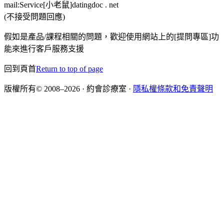
mail:Service[小老鼠]datingdoc . net
(不接受問題回應)
假如是產品/課程相關的問題，歡迎使用網站上的[提問專區]功
能來進行客戶服務支援
回到頁首
Return to top of page
版權所有© 2008–2026 · 約會診療室 ·
隱私權條款和免責聲明