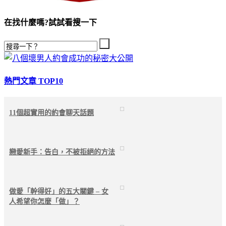
在找什麼嗎?試試看搜一下
熱門文章 TOP10
11個超實用的約會聊天話題
戀愛新手：告白，不被拒絕的方法
做愛「幹得好」的五大關鍵 – 女
人希望你怎麼「做」？