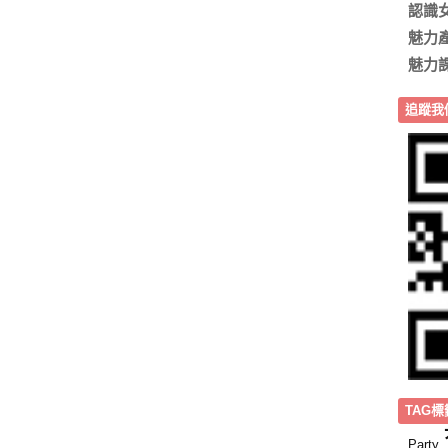
認識
魅力
魅力
追蹤我
TAG
Party