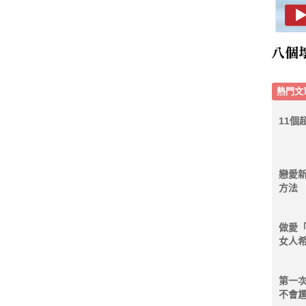
熱門文章
11個
戀愛
方法
做愛「
女人
第一
不會