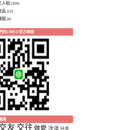
女人帖
(356)
產品
(12)
課程
(8)
們的LINE@官方帳號
標籤集
交友
交往
做愛
冷淡
分手