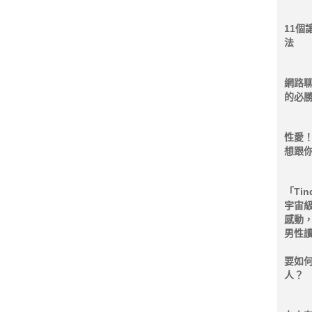
11個
法
網路聊
的必
性愛
想跟
「Ti
宇宙
感動
男性
要如
人？