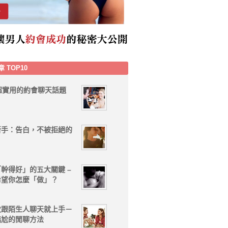
 TOP10
超實用的約會聊天話題
新手：告白，不被拒絕的
幹得好」的五大關鍵 –
希望你怎麼「做」？
次跟陌生人聊天就上手－
尷尬的閒聊方法