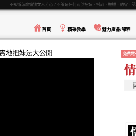
不知道怎麼擄獲女人芳心？不論是任何關於把妹，搭訕，邂逅，約會，認
首頁
精采教學
魅力產品/課程
踏實地把妹法大公開
免費電