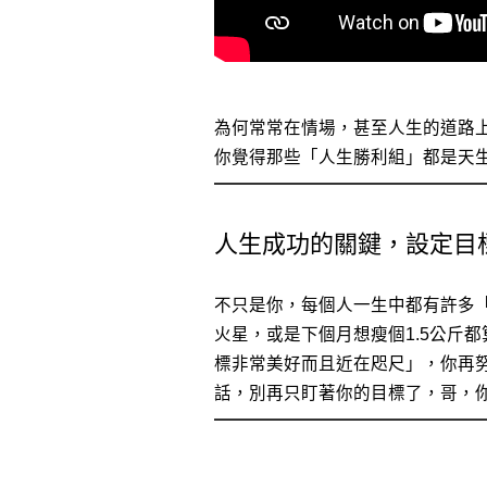
為何常常在情場，甚至人生的道路
你覺得那些「人生勝利組」都是天
人生成功的關鍵，設定目
不只是你，每個人一生中都有許多
火星，或是下個月想瘦個1.5公斤
標非常美好而且近在咫尺」，你再
話，別再只盯著你的目標了，哥，