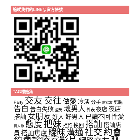
追蹤我們的LINE@官方帳號
TAG標籤集
交友
交往
做愛
冷淡
分手
劈腿
Party
前女友
告白
壞男人
夜店
告白失敗
夜店
外表
型男
女朋友
已讀不回
性愛
搭訕
好男人
好人
把妹
態度
搭訕
搭訕店
挽回
拒絕
情人節
社交
約會
曖昧
溝通
搭訕焦慮
員