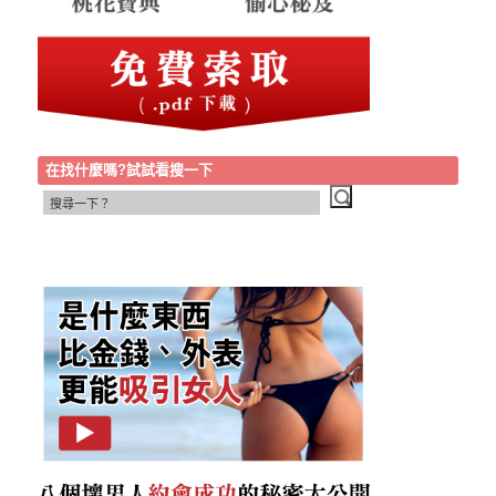
在找什麼嗎?試試看搜一下