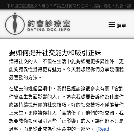
不知道怎麼擄獲女人芳心？不論是任何關於把妹，搭訕，邂逅，約會，認
識女孩，親熱，追女生等話題都歡迎來提問
選單
要如何提升社交能力和吸引正妹
懂得社交的人，不但在生活中能夠認識更多異性外，更
能夠讓異性覺得更有魅力。今天我想跟你們分享幾個我
最喜歡的方法。
在過去的幾個星期中，我們已經談論很多次有關「會對
你會產生負面影響的人」。這次我想要告訴你為什麼你
應該持續提升你的社交技巧。好的社交技巧不僅能帶你
上天堂，更能讓你打入「高端份子」他們的社交圈。我
想要教你如何吸引這些「正影響」的人，讓他們不只是
過客，而是從此成為你生命中的一部分。
[Read