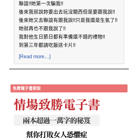
聯誼!!她第一次騙我!!
後來我就說妳要出去玩沒關西但是要跟我說!!
後來她又去聯誼有跟我說!!只是我還是生氣了!!
她就再也不跟我說了!!
我對他生日節日都有準備還不錯的禮物!!
到第三年都請吃飯送卡片!!
[Read more…]
免費電子書索取