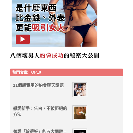
熱門文章 TOP10
11個超實用的約會聊天話題
戀愛新手：告白，不被拒絕的
方法
做愛「幹得好」的五大關鍵 –