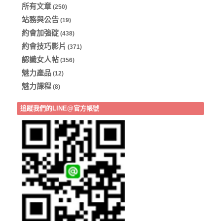
所有文章
(250)
站務與公告
(19)
約會加強碇
(438)
約會技巧影片
(371)
認識女人帖
(356)
魅力產品
(12)
魅力課程
(8)
追蹤我們的LINE@官方帳號