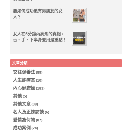
要如何成功追有男朋友的女
人？
女人在5分鐘內高潮的真相，
舌、手、下半身並用是重點！
文章分類
交往保養法
(89)
人生診療室
(10)
內心健康操
(183)
其他
(5)
其他文章
(38)
名人及正妹訪談
(6)
愛情為何物
(87)
成功案例
(24)