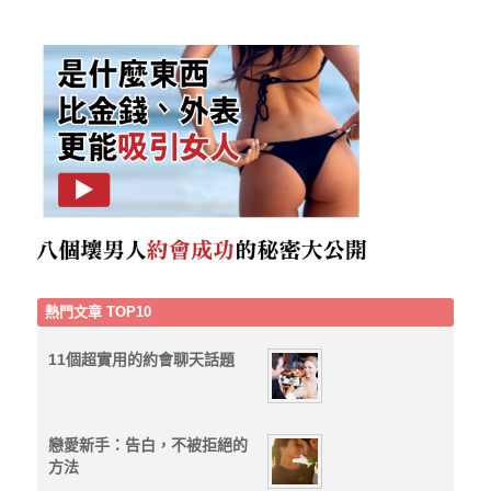
熱門文章 TOP10
11個超實用的約會聊天話題
戀愛新手：告白，不被拒絕的
方法