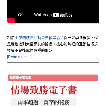
相信
上次的肢體互動免費教學影片
你一定學到很多，但
是我也收到大量網友的疑慮，擔心影片裡的互動技巧這
樣會不會造成性騷擾的問題。
[Read more…]
免費電子書索取