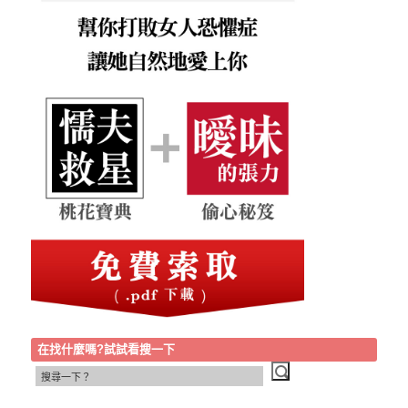
在找什麼嗎?試試看搜一下