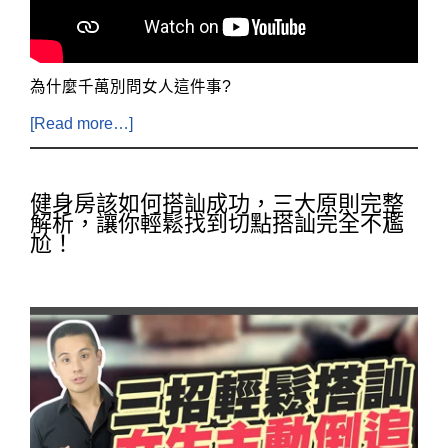
為什麼千萬別問女人這件事?
[Read more…]
健身房該如何搭訕成功，三大原則完整
解析，讓你輕鬆找到切點搭訕完全不尷
尬！