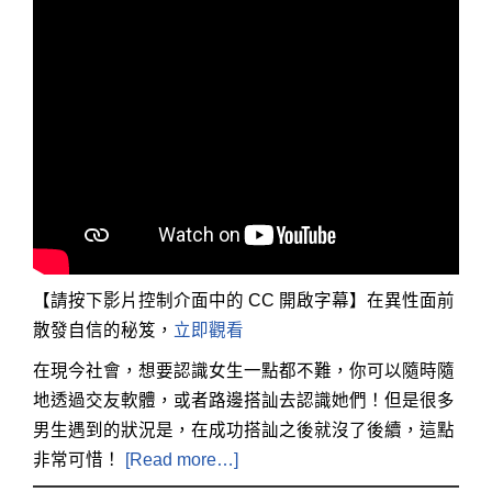
【請按下影片控制介面中的 CC 開啟字幕】在異性面前
散發自信的秘笈，
立即觀看
在現今社會，想要認識女生一點都不難，你可以隨時隨
地透過交友軟體，或者路邊搭訕去認識她們！但是很多
男生遇到的狀況是，在成功搭訕之後就沒了後續，這點
非常可惜！
[Read more…]