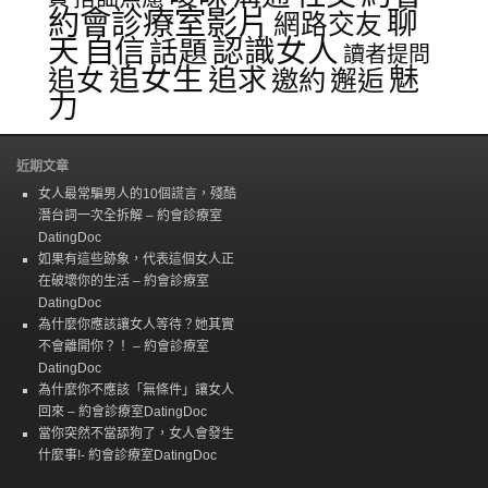
約會診療室影片
聊
網路交友
天
自信
認識女人
話題
讀者提問
追女生
追求
魅
追女
邀約
邂逅
力
近期文章
女人最常騙男人的10個謊言，殘酷
潛台詞一次全拆解 – 約會診療室
DatingDoc
如果有這些跡象，代表這個女人正
在破壞你的生活 – 約會診療室
DatingDoc
為什麼你應該讓女人等待？她其實
不會離開你？！ – 約會診療室
DatingDoc
為什麼你不應該「無條件」讓女人
回來 – 約會診療室DatingDoc
當你突然不當舔狗了，女人會發生
什麼事!- 約會診療室DatingDoc