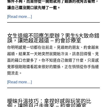
條件不夠，而是你從一開始就用了錯誤的視角去看她，
讓自己還沒開口就先矮了一截。
[Read more…]
女生退縮不回應怎麼辦？男生5大致命錯
誤，讓她越走越遠 – 約會診療室
你明明感覺一切都在往前走，見過她的朋友、約會越來
越順，結果某一天她突然就開始冷淡，訊息回得慢、見
面的藉口也變多了。你不知道自己做錯了什麼，只是感
覺那個剛剛還看起來很好的關係，正在悄悄從你手指縫
間流走。
[Read more…]
曖昧升溫技巧：拿捏好感與玩笑的比
例，讓她自己走進來 – 約會診療室