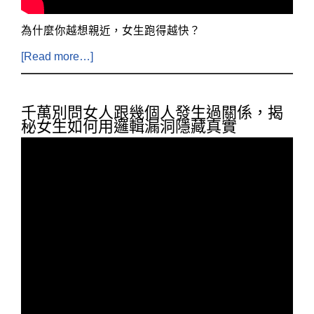
為什麼你越想親近，女生跑得越快？
[Read more…]
千萬別問女人跟幾個人發生過關係，揭
秘女生如何用邏輯漏洞隱藏真實