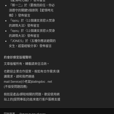
【愛情時光機】
〉發佈留言
「
蔡一二
」於〈
要挽回前任，你必
須遵守的關鍵5個原則【愛情時光
機】
〉發佈留言
「
iqos
」於〈
11個讓女孩慾火焚身
的調情大法
〉發佈留言
「
iqos
」於〈
11個讓女孩慾火焚身
的調情大法
〉發佈留言
「
JONES
」於〈
五種你應該避開的
女生，超雷經驗分享
〉發佈留言
約會診療室版權聲明
文章版權所有，轉載請來信洽詢。
也歡迎企業合作提案，假如有合作需求/演
講需求，請和我們連絡
mail:Service[小老鼠]datingdoc . net
(不接受問題回應)
假如是產品/課程相關的問題，歡迎使用網
站上的[提問專區]功能來進行客戶服務支援