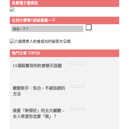
免費電子書索取
在找什麼嗎?試試看搜一下
熱門文章 TOP10
11個超實用的約會聊天話題
戀愛新手：告白，不被拒絕的
方法
做愛「幹得好」的五大關鍵 –
女人希望你怎麼「做」？