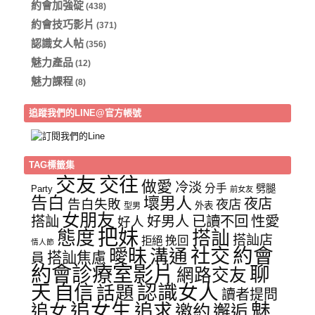
約會加強碇
(438)
約會技巧影片
(371)
認識女人帖
(356)
魅力產品
(12)
魅力課程
(8)
追蹤我們的LINE@官方帳號
TAG標籤集
交友
交往
做愛
冷淡
分手
劈腿
Party
前女友
告白
壞男人
夜店
告白失敗
夜店
外表
型男
女朋友
已讀不回
性愛
搭訕
好男人
好人
把妹
態度
搭訕
搭訕店
挽回
拒絕
情人節
社交
約會
曖昧
溝通
搭訕焦慮
員
約會診療室影片
聊
網路交友
天
自信
認識女人
話題
讀者提問
追女生
追求
魅
追女
邀約
邂逅