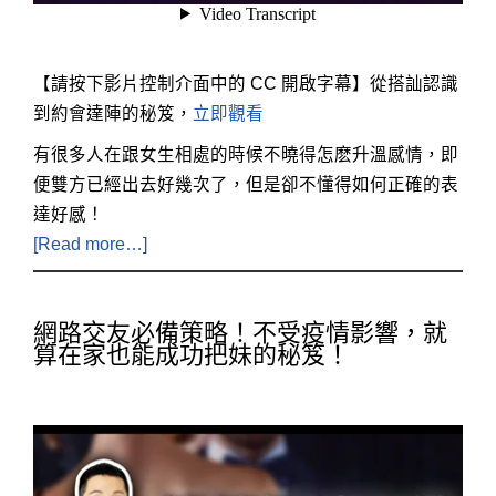
【請按下影片控制介面中的 CC 開啟字幕】從搭訕認識
到約會達陣的秘笈，
立即觀看
有很多人在跟女生相處的時候不曉得怎麽升溫感情，即
便雙方已經出去好幾次了，但是卻不懂得如何正確的表
達好感！
[Read more…]
網路交友必備策略！不受疫情影響，就
算在家也能成功把妹的秘笈！