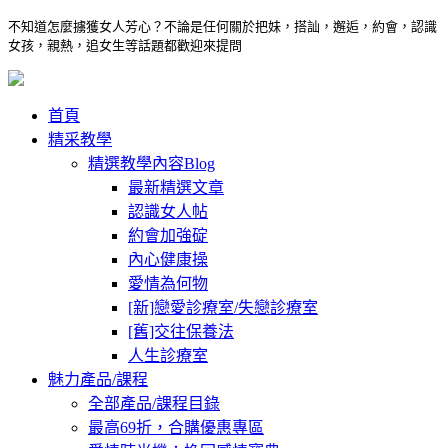
不知道怎麼擄獲女人芳心？不論是任何關於把妹，搭訕，邂逅，約會，認識
女孩，親熱，追女生等話題都歡迎來提問
首頁
精采教學
精選教學內容Blog
最新精選文章
認識女人帖
約會加強碇
內心健康操
愛情為何物
[新]戀愛診療室/失戀診療室
[舊]交往保養法
人生診療室
魅力產品/課程
全部產品/課程目錄
最高69折，合購優惠專區