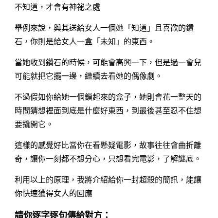
不知道，才會有神祕之處
舉例來說，與其送給女人一個她「知道」且喜歡的鑽
石，你則是給女人一盒「未知」的東西。
當她收到鑽石的時候，可能會高興一下，但是過一會兒
可能就把它擺一邊，繼續去看她的偶像劇。
不過假如你給她一個鎖起來的盒子，她則會花一整天的
時間猜想裡面到底是什麼好東西，到最後甚至忍不住想
要撬開它。
這樣的感覺好比當你在看懸疑電影，故事往往會曲折離
奇，讓你一刻都不想分心，只想看完電影，了解謎底。
利用以上的原理，我將介紹給你一封超殺的簡訊，能讓
你快速獲得女人的回應
請你逐字逐句傳給對方：