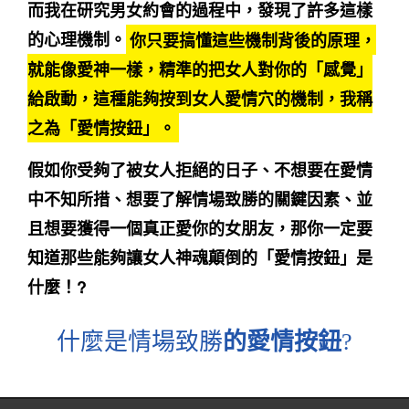
而我在研究男女約會的過程中，發現了許多這樣
的心理機制。
你只要搞懂這些機制背後的原理，
就能像愛神一樣，精準的把女人對你的「感覺」
給啟動，這種能夠按到女人愛情穴的機制，我稱
之為「愛情按鈕」。
假如你受夠了被女人拒絕的日子、不想要在愛情
中不知所措、想要了解情場致勝的關鍵因素、並
且想要獲得一個真正愛你的女朋友，那你一定要
知道那些能夠讓女人神魂顛倒的「愛情按鈕」是
什麼！?
什麼是情場致勝
的愛情按鈕
?