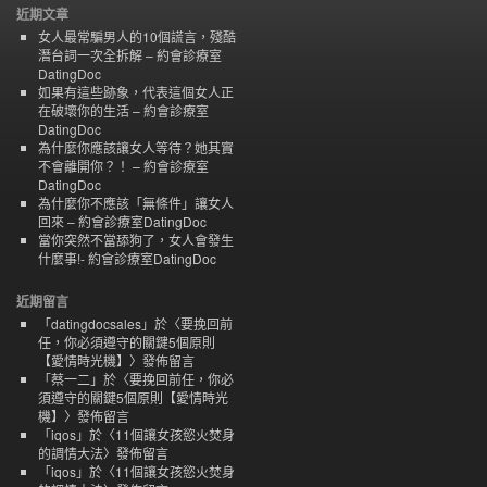
近期文章
女人最常騙男人的10個謊言，殘酷
潛台詞一次全拆解 – 約會診療室
DatingDoc
如果有這些跡象，代表這個女人正
在破壞你的生活 – 約會診療室
DatingDoc
為什麼你應該讓女人等待？她其實
不會離開你？！ – 約會診療室
DatingDoc
為什麼你不應該「無條件」讓女人
回來 – 約會診療室DatingDoc
當你突然不當舔狗了，女人會發生
什麼事!- 約會診療室DatingDoc
近期留言
「
datingdocsales
」於〈
要挽回前
任，你必須遵守的關鍵5個原則
【愛情時光機】
〉發佈留言
「
蔡一二
」於〈
要挽回前任，你必
須遵守的關鍵5個原則【愛情時光
機】
〉發佈留言
「
iqos
」於〈
11個讓女孩慾火焚身
的調情大法
〉發佈留言
「
iqos
」於〈
11個讓女孩慾火焚身