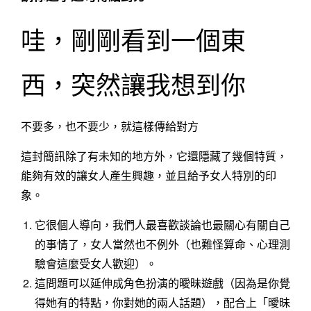
哇，剛剛看到一個東
西，突然讓我想到你
不要多，也不要少，就這樣傳給對方
這封簡訊除了有未知的地方外，它還隱藏了幾個特質，
能夠有效的讓女人產生興趣，並且給予女人特別的印
象。
它很個人導向，我們人最喜歡談論也最關心有關自己
的事情了，女人當然也不例外（也難怪算命、心理測
驗會這麼受女人歡迎）。
這問題可以延伸成角色扮演的曖昧遊戲（因為是你覺
得她有的特點，你對她的兩人話題），配合上「曖昧