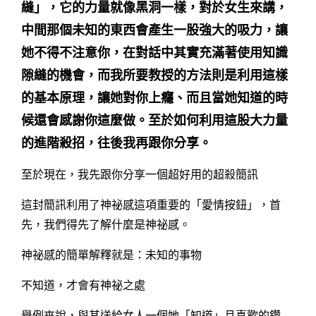
縫」，它的力量就像黑洞一樣，對於女生來講，
中間那個未知的東西會產生一股強大的吸力，讓
她不得不注意你，在對話中其實充滿著使用知識
隙縫的機會，而我所要教授的方法則是利用這樣
的基本原理，讓她對你上癮、而且當她知道的時
候還會感謝你這麼做。至於如何利用這股大力量
的進階殺招，往後我再跟你分享。
至於現在，我先跟你分享一個超好用的超殺簡訊
這封簡訊利用了神祕感這項重要的「愛情按鈕」，首
先，我們得先了解什麼是神祕感。
神祕感的簡單解釋就是：未知的事物
不知道，才會有神祕之處
舉例來說，與其送給女人一個她「知道」且喜歡的鑽