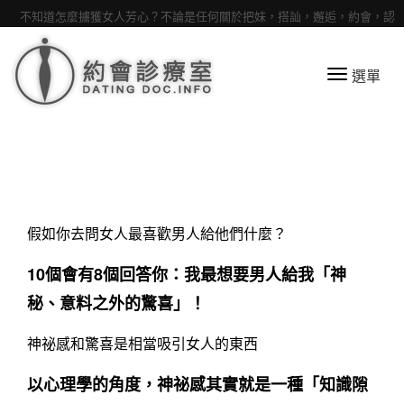
不知道怎麼擄獲女人芳心？不論是任何關於把妹，搭訕，邂逅，約會，認
識女孩，親熱，追女生等話題都歡迎來提問
選單
假如你去問女人最喜歡男人給他們什麼？
10個會有8個回答你：我最想要男人給我「神
秘、意料之外的驚喜」！
神祕感和驚喜是相當吸引女人的東西
以心理學的角度，神祕感其實就是一種「知識隙