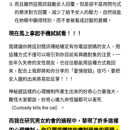
而且雖然這簡訊鼓勵女人回覆，但是卻不是用問句式
的懇求對方回覆，減少了給予女人的壓力，自然就能
在她眼中顯得特別，而不會被看成討厭的蒼蠅。
現在馬上拿起手機試試看！！！
我建議你將這封簡訊傳給確定有你電話號碼的女人，用
這種方式不僅可以吸引到你目前有興趣對象的注意，一
些年久失修的女性朋友，也往往都能用這種方式救回
來，配合上我即將和你分享的「愛情按鈕」技巧，要把
女人邀約出來將易如反掌！！！
神秘感這樣的心理機制所產生出來的好奇心力量強大，
難怪大家都說，好奇心連九命怪貓都可以害死
（Curiosity kills the cat）。
而我在研究男女約會的過程中，發現了許多這樣