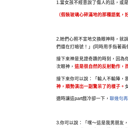
1.當女孩不經意說了傷人的話，或
（假裝玻璃心碎滿地的那種語氣，
2.她們心照不宣地交換眼神時，就說
們還在打暗號！」(同時用手指著兩
接下來神是見證奇蹟的時刻，因為
次眼神，
這是很自然的反射動作，
接下來你可以說：「輸人不輸陣，
神，順勢演出一副驚呆了的樣子。
適時讓這part戲冷卻一下，
聊幾句再
3.你可以說：「嘿～這是我男朋友