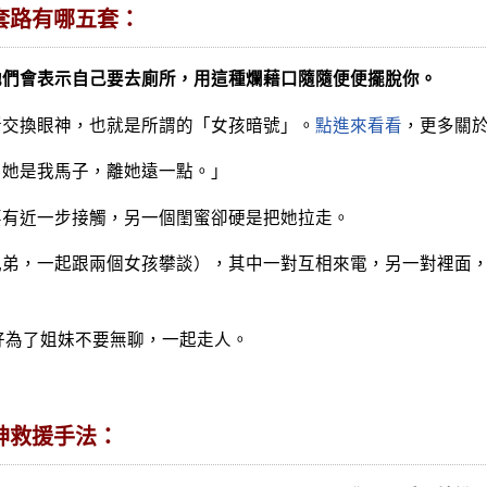
套路有哪五套：
她們會表示自己要去廁所，用這種爛藉口隨隨便便擺脫你。
斷交換眼神，也就是所謂的「女孩暗號」。
點進來看看
，更多關於
，她是我馬子，離她遠一點。」
要有近一步接觸，另一個閨蜜卻硬是把她拉走。
兄弟，一起跟兩個女孩攀談），其中一對互相來電，另一對裡面
好為了姐妹不要無聊，一起走人。
神救援手法：