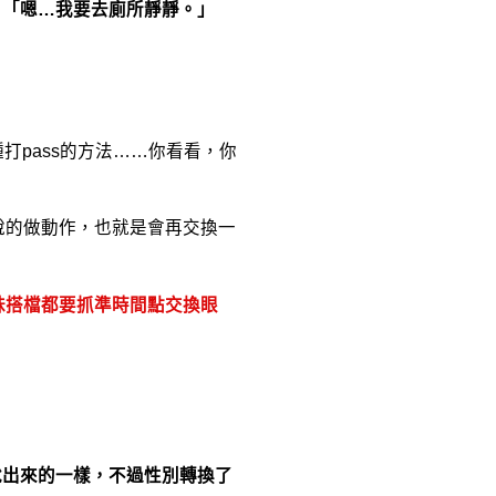
：「嗯…我要去廁所靜靜。」
打pass的方法……你看看，你
說的做動作，也就是會再交換一
妹搭檔都要抓準時間點交換眼
說出來的一樣，不過性別轉換了