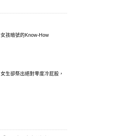
女孩暗號的Know-How
，女生卻祭出絕對零度冷屁股，