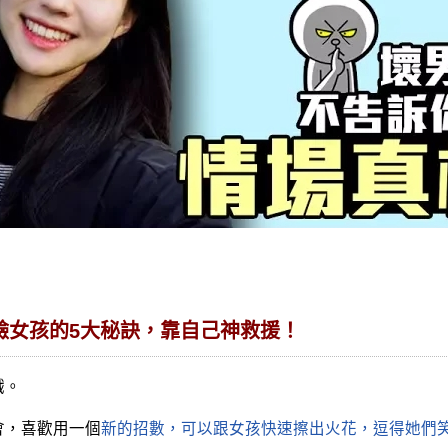
臉女孩的5大秘訣，靠自己神救援！
戲。
會，喜歡用一個
新的招數，可以跟女孩快速擦出火花，逗得她們