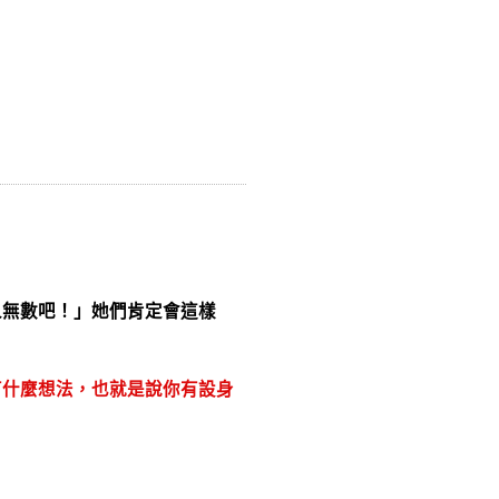
人無數吧！」她們肯定會這樣
有什麼想法，也就是說你有設身