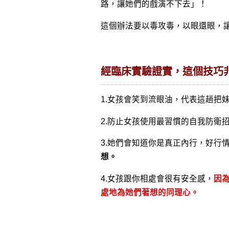
路，讓她們的戲演不下去」！
這個辦法要以毒攻毒，以眼還眼，
經臨床實驗證實，這個技巧
1.女孩會笑到流眼油，代表這趟把
2.防止女孩使用最習慣的自我防衛
3.她們會知道你是真正內行，好行
想。
4.女孩跟你相處會很有安全感，
因
處地為她們著想的同理心。