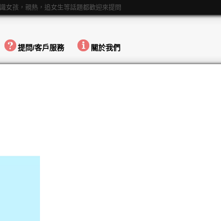
識女孩，親熱，追女生等話題都歡迎來提問
提問/客戶服務
關於我們
】