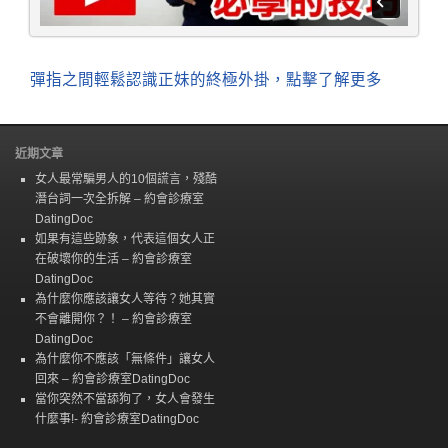
彈指之間輕鬆認識正妹的終極外掛，點擊了解更多
近期文章
女人最常騙男人的10個謊言，殘酷
潛台詞一次全拆解 – 約會診療室
DatingDoc
如果有這些跡象，代表這個女人正
在破壞你的生活 – 約會診療室
DatingDoc
為什麼你應該讓女人等待？她其實
不會離開你？！ – 約會診療室
DatingDoc
為什麼你不應該「無條件」讓女人
回來 – 約會診療室DatingDoc
當你突然不當舔狗了，女人會發生
什麼事!- 約會診療室DatingDoc