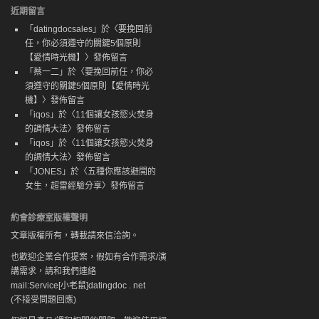
近期留言
「
datingdocsales
」於〈
要挽回前
任，你必須遵守的關鍵5個原則
【愛情時光機】
〉發佈留言
「
蔡一二
」於〈
要挽回前任，你必
須遵守的關鍵5個原則【愛情時光
機】
〉發佈留言
「
iqos
」於〈
11個讓女孩慾火焚身
的調情大法
〉發佈留言
「
iqos
」於〈
11個讓女孩慾火焚身
的調情大法
〉發佈留言
「
JONES
」於〈
五種你應該避開的
女生，超雷經驗分享
〉發佈留言
約會診療室版權聲明
文章版權所有，轉載請來信洽詢。
也歡迎企業合作提案，假如有合作需求/演
講需求，請和我們連絡
mail:Service[小老鼠]datingdoc . net
(不接受問題回應)