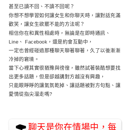
甚至已讀不回、不讀不回呢？
…
你想不想學習如何讓女生和你聊天時，讓對話充滿
歡笑，讓女生欲罷不能的方法呢？
…
相信你在和異性相處時，無論是在即時通訊、
Line、 Facebook，還是約會互動中，
一定也曾經碰過那種聊天聊著聊著，久了以後漸漸
冷掉的窘境。
當下心裡其實很猶豫與徬徨，雖然試著裝酷想要找
出更多話題，但是卻越講對方越沒有興趣，
只能眼睜睜的讓氣氛乾掉、讓話題被對方句點、讓
愛情從指尖溜走嗎?
聊天是你在情場中，每