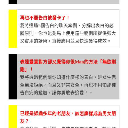
再也不要告白被發卡了！
我將透過5個告白的聊天案例，分解出表白的必
勝原則，你也能夠馬上使用這些範例所提供強大
又實用的話術，直接應用並且快速獲得成效。
表達愛意對方卻又覺得你很Man的方法「無欲則
剛」！
我將透過範例讓你知道什麼樣的表白，是女生完
全無法拒絕，而且又非常安全，再也不用怕那種
告白完的尷尬，讓你勇敢去追愛！。
已經是認識多年的老朋友，該怎麼樣成為男女朋
友？