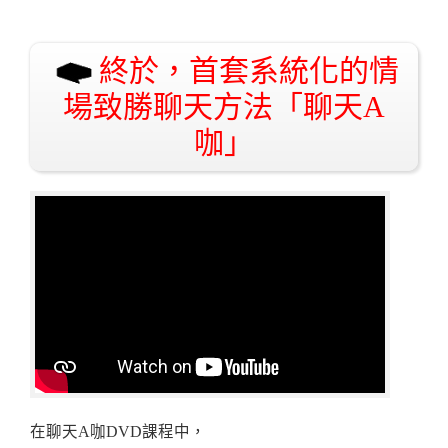
終於，首套系統化的情
場致勝聊天方法「聊天A
咖」
在聊天A咖DVD課程中，