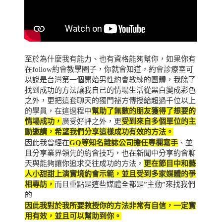
至於為什麼我有能力、也有資格能夠幫你，如果你有
在follow約會教學圈子，你就會知道，約會診療室可
以說是台灣第一個開始男性約會教練的團體，我除了
找到成功的方法讓我自己的情場生活從黑白變成彩色
之外，更把這套聊天的獨門祕方傳授給超過千位以上
的學員，在這過程中
幫助了無數的朋友獲得了想要的
情場成功，
廣受好評之外，更
受到來自多個單位的主
動邀請，希望我們分享這樣成功有效的方法。
…
因此我曾經在
GQ等知名雜誌公司擔任專欄寫手
、並
且分享業界領先的約會技巧，也在新聞中分享約會聊
天與能夠讓你追求交往成功的方法，
更在節目中和藝
人小甜甜上演實境約會示範，並且受到多家媒體的爭
相專訪，
而且重點是這些媒體全都是”主動”來找我們
的
…
因此我對於我所要教授你的方法非常有自信，一定實
用有效，並且可以幫助到你。