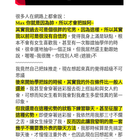
很多人在網路上都會說：
Max 你就是因為帥，所以才會把妹阿~
…
其實我過去可是個很胖的宅男，因為這樣，所以其實
我以前可是很沒有自信的
，覺得我身上滿是缺點，根
本不會有女生喜歡我，甚至有一次聯誼抽學伴的時
候，很幸運地抽中一個正妹，但我居然還主動跟她
說，喔喔~我很醜，你找別人吧 (遮臉)不
~~~~~~~~~~~
我竟然自己把妹推走，現在想起來真的覺得超級不可
思議
…
後來開始學把妹的時候，其實我的外在條件比一般人
還差
，我甚至會穿著迷彩服去街上搭訕和與女人約
會，可想而知女生看到我會對我產生多麼怪異的第一
印象。
…
但我還是在這種劣勢的狀態下練習聊天，甚至征服了
這種劣勢，
即便穿著迷彩服，我依然用我那三寸不爛
之舌，讓女生接受了我，
反而因此讓我發明的是一套
幾乎不需要靠外表的聊天方法
，我那時候算是先搞定
聊天後，才慢慢注重外表，也因此現在回想起來，那