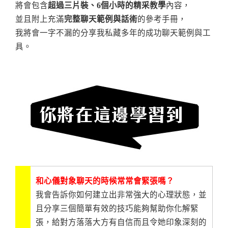
將會包含
超過三片裝、6個小時的精采教學
內容，
並且附上充滿
完整聊天範例與話術
的參考手冊，
我將會一字不漏的分享我私藏多年的成功聊天範例與工
具。
和心儀對象聊天的時候常常會緊張嗎？
我會告訴你如何建立出非常強大的心理狀態，並
且分享三個簡單有效的技巧能夠幫助你化解緊
張，給對方落落大方有自信而且令她印象深刻的