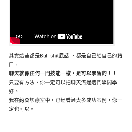
其實這些都是Bull shit屁話 ，都是自己給自己的藉
口，
聊天就像任何一門技能一樣，是可以學習的！！
…
只要有方法，你一定可以把聊天溝通這門學問學
好。
我在約會診療室中，已經看過太多成功案例，你一
定也可以。