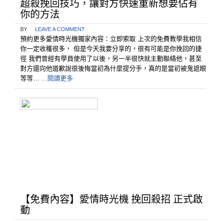
超殺挽回技巧，讓對方快速重新想要佔有
你的方法
BY
LEAVE A COMMENT
預約更多愛情時光機獨家內容：立即索取 上次的免費教學我相信
你一定收穫很多， 但是今天我要分享的，很有可能是你挽回的捷
徑 我們曾經有學員使用了以後，另一半很快就主動聯絡他，甚至
對方還向他道歉說很後悔當初為什麼提分手，真的是當初被鬼遮眼
等等…
...閱讀更多
【免費內容】愛情時光機 挽回殺招 正式啟
動