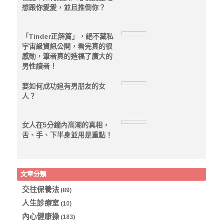
想跟你愛愛，並且推倒你？
「Tinder正解篇」，絕不藏私
宇宙級資訊公開，看完真的很
感動，筆者真的造福了廣大的
男性讀者！
要如何成功追有男朋友的女
人？
女人在5分鐘內高潮的真相，
舌、手、下半身並用是重點！
文章分類
交往保養法
(89)
人生診療室
(10)
內心健康操
(183)