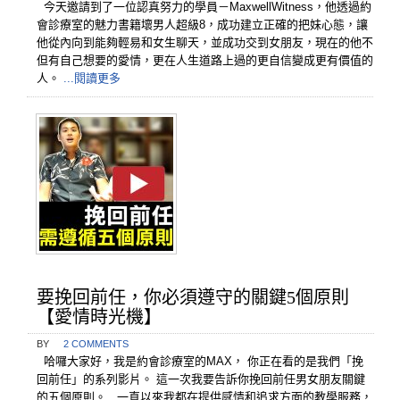
今天邀請到了一位認真努力的學員－MaxwellWitness，他透過約
會診療室的魅力書籍壞男人超級8，成功建立正確的把妹心態，讓
他從內向到能夠輕易和女生聊天，並成功交到女朋友，現在的他不
但有自己想要的愛情，更在人生道路上過的更自信變成更有價值的
人。
...閱讀更多
要挽回前任，你必須遵守的關鍵5個原則
【愛情時光機】
BY
2 COMMENTS
哈囉大家好，我是約會診療室的MAX， 你正在看的是我們「挽
回前任」的系列影片。 這一次我要告訴你挽回前任男女朋友關鍵
的五個原則。 一直以來我都在提供感情和追求方面的教學服務，