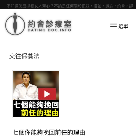
不知道怎麼擄獲女人芳心？不論是任何關於把妹，搭訕，邂逅，約會，認
識女孩，親熱，追女生等話題都歡迎來提問
選單
交往保養法
七個你能夠挽回前任的理由