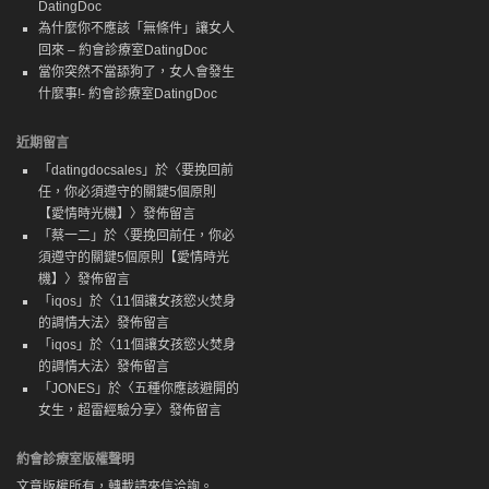
DatingDoc
為什麼你不應該「無條件」讓女人
回來 – 約會診療室DatingDoc
當你突然不當舔狗了，女人會發生
什麼事!- 約會診療室DatingDoc
近期留言
「
datingdocsales
」於〈
要挽回前
任，你必須遵守的關鍵5個原則
【愛情時光機】
〉發佈留言
「
蔡一二
」於〈
要挽回前任，你必
須遵守的關鍵5個原則【愛情時光
機】
〉發佈留言
「
iqos
」於〈
11個讓女孩慾火焚身
的調情大法
〉發佈留言
「
iqos
」於〈
11個讓女孩慾火焚身
的調情大法
〉發佈留言
「
JONES
」於〈
五種你應該避開的
女生，超雷經驗分享
〉發佈留言
約會診療室版權聲明
文章版權所有，轉載請來信洽詢。