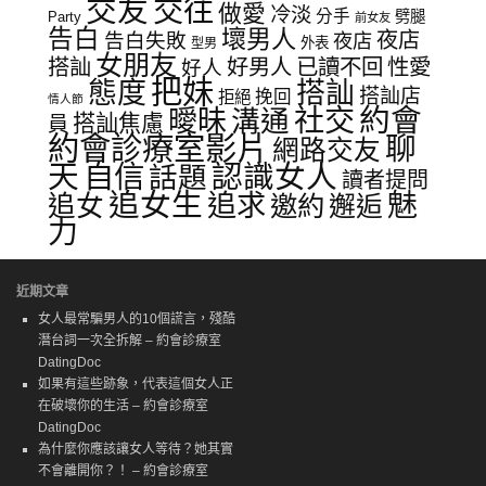
交友
交往
做愛
冷淡
分手
劈腿
Party
前女友
告白
壞男人
夜店
告白失敗
夜店
外表
型男
女朋友
已讀不回
性愛
搭訕
好男人
好人
把妹
態度
搭訕
搭訕店
挽回
拒絕
情人節
社交
約會
曖昧
溝通
搭訕焦慮
員
約會診療室影片
聊
網路交友
天
自信
認識女人
話題
讀者提問
追女生
追求
魅
追女
邀約
邂逅
力
近期文章
女人最常騙男人的10個謊言，殘酷
潛台詞一次全拆解 – 約會診療室
DatingDoc
如果有這些跡象，代表這個女人正
在破壞你的生活 – 約會診療室
DatingDoc
為什麼你應該讓女人等待？她其實
不會離開你？！ – 約會診療室