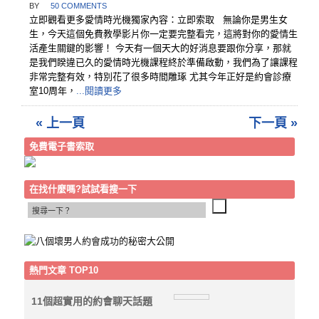
BY
50 COMMENTS
立即觀看更多愛情時光機獨家內容：立即索取 無論你是男生女
生，今天這個免費教學影片你一定要完整看完，這將對你的愛情生
活產生關鍵的影響！ 今天有一個天大的好消息要跟你分享，那就
是我們睽違已久的愛情時光機課程終於準備啟動，我們為了讓課程
非常完整有效，特別花了很多時間雕琢 尤其今年正好是約會診療
室10周年，
...閱讀更多
« 上一頁
下一頁 »
免費電子書索取
在找什麼嗎?試試看搜一下
熱門文章 TOP10
11個超實用的約會聊天話題