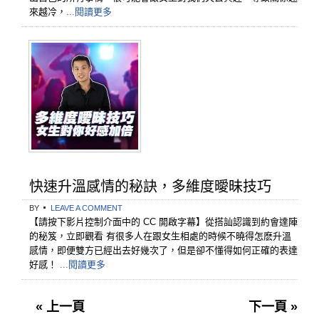
來越冷，
...閱讀更多
快速升溫感情的秘訣，多維度曖昧技巧
BY
LEAVE A COMMENT
【請按下影片控制介面中的 CC 開啟字幕】從搭訕認識到約會達陣
的秘笈，立即觀看 有很多人在跟女生相處的時候不曉得怎麽升溫
感情，即便雙方已經出去好幾次了，但是卻不懂得如何正確的表達
好感！
...閱讀更多
« 上一頁
下一頁 »