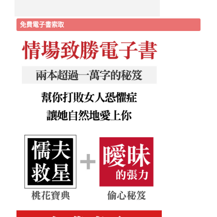
免費電子書索取