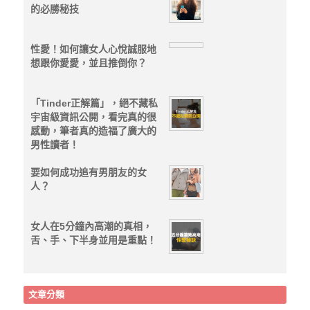
的必勝秘技
性愛！如何讓女人心悅誠服地
想跟你愛愛，並且推倒你？
「Tinder正解篇」，絕不藏私
宇宙級資訊公開，看完真的很
感動，筆者真的造福了廣大的
男性讀者！
要如何成功追有男朋友的女
人？
女人在5分鐘內高潮的真相，
舌、手、下半身並用是重點！
文章分類