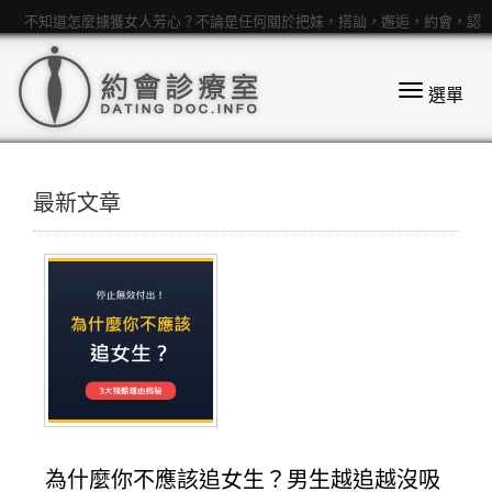
不知道怎麼擄獲女人芳心？不論是任何關於把妹，搭訕，邂逅，約會，認
識女孩，親熱，追女生等話題都歡迎來提問
選單
最新文章
為什麼你不應該追女生？男生越追越沒吸