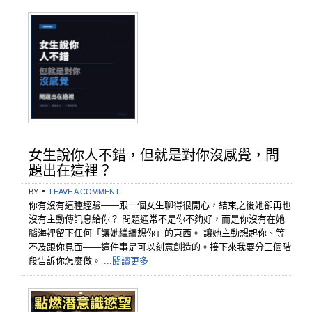
女生說你人不錯，但就是對你沒感覺，問
題出在這裡？
BY
LEAVE A COMMENT
你有沒有這種經驗——跟一個女生聊得很開心，結束之後她卻再也
沒有主動傳訊息給你？ 問題通常不是你不夠好，而是你沒有在她
腦海裡留下任何「讓她繼續想你」的東西。 讓她主動想起你、等
不及跟你見面——這件事是可以刻意創造的。接下來我要分三個階
段告訴你怎麼做。
...閱讀更多