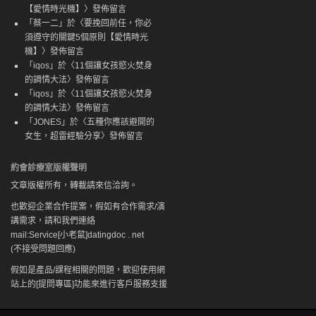
【愛情時光機】
〉發佈留言
「
蔡一二
」於〈
要挽回前任，你必
須遵守的關鍵5個原則【愛情時光
機】
〉發佈留言
「
iqos
」於〈
11個讓女孩慾火焚身
的調情大法
〉發佈留言
「
iqos
」於〈
11個讓女孩慾火焚身
的調情大法
〉發佈留言
「
JONES
」於〈
五種你應該避開的
女生，超雷經驗分享
〉發佈留言
約會診療室版權聲明
文章版權所有，轉載請來信洽詢。
也歡迎企業合作提案，假如有合作需求/演
講需求，請和我們連絡
mail:Service[小老鼠]datingdoc . net
(不接受問題回應)
假如是產品/課程相關的問題，歡迎使用網
站上的[提問專區]功能來進行客戶服務支援