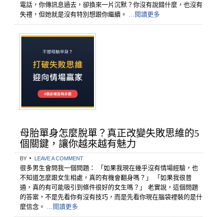
電話，你傳訊息過去，卻換來一片沉默？你沒有說錯什麼，也沒有
失禮，但她就是沒有特別想跟你繼續。
...閱讀更多
母胎單身怎麼脫單？真正改變失敗思維的5
個關鍵，讓你越來越有魅力
BY
LEAVE A COMMENT
很多男生會問我一個問題： 「如果我現在幾乎沒有情場經驗，也
不知道怎麼跟女生相處，真的有機會翻身嗎？」 「如果我很普
通，真的有可能吸引到條件很好的女生嗎？」 老實說，這個問題
的答案，不是先看你有沒有技巧，而是先看你現在腦袋裡裝的是什
麼信念。
...閱讀更多