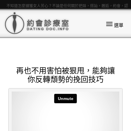
不知道怎麼擄獲女人芳心？不論是任何關於把妹，搭訕，邂逅，約會，認
識女孩，親熱，追女生等話題都歡迎來提問
選單
再也不用害怕被狠甩，能夠讓
你反轉頹勢的挽回技巧