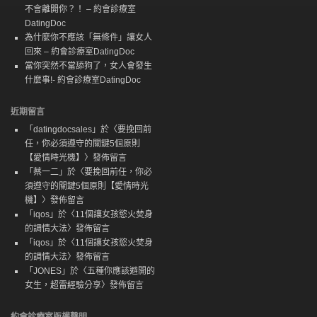
不會離開你？！ – 約會診療室
DatingDoc
為什麼你不應該「無條件」讓女人
回來 – 約會診療室DatingDoc
當你突然不當舔狗了，女人會發生
什麼事!- 約會診療室DatingDoc
近期留言
「
datingdocsales
」於〈
要挽回前
任，你必須遵守的關鍵5個原則
【愛情時光機】
〉發佈留言
「
蔡一二
」於〈
要挽回前任，你必
須遵守的關鍵5個原則【愛情時光
機】
〉發佈留言
「
iqos
」於〈
11個讓女孩慾火焚身
的調情大法
〉發佈留言
「
iqos
」於〈
11個讓女孩慾火焚身
的調情大法
〉發佈留言
「
JONES
」於〈
五種你應該避開的
女生，超雷經驗分享
〉發佈留言