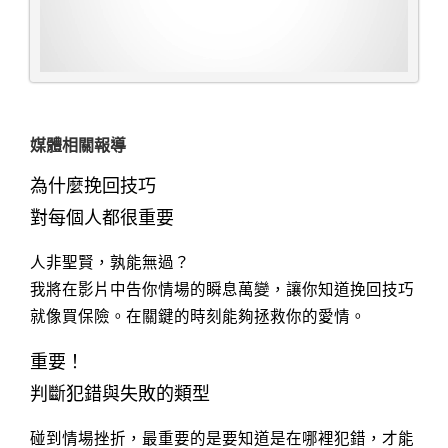
媒體相關報導
為什麼挽回技巧
對每個人都很重要
人非聖賢，孰能無過？
我將在影片中告你情場的瞬息萬變，讓你知道挽回技巧
就像買保險。在關鍵的時刻能夠拯救你的愛情。
重要！
判斷犯錯與失敗的類型
碰到情場挫折，最重要的是要知道是在哪裡犯錯，才能